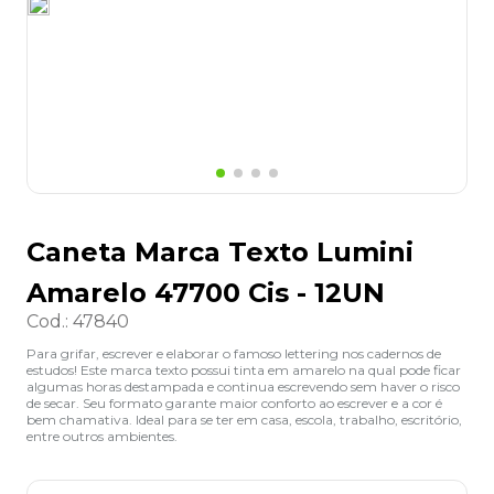
8
º
grampeador
9
º
desinfetante
10
º
marca texto
Caneta Marca Texto Lumini
Amarelo 47700 Cis - 12UN
Cod.
:
47840
Para grifar, escrever e elaborar o famoso lettering nos cadernos de
estudos! Este marca texto possui tinta em amarelo na qual pode ficar
algumas horas destampada e continua escrevendo sem haver o risco
de secar. Seu formato garante maior conforto ao escrever e a cor é
bem chamativa. Ideal para se ter em casa, escola, trabalho, escritório,
entre outros ambientes.