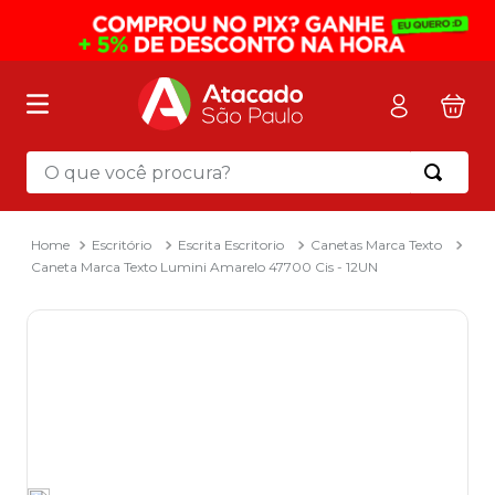
O que você procura?
Termos mais buscados
1
º
mochila
Escritório
Escrita Escritorio
Canetas Marca Texto
Caneta Marca Texto Lumini Amarelo 47700 Cis - 12UN
2
º
sacola
3
º
papel toalha
4
º
mala
5
º
pasta
6
º
papel higienico
7
º
caixa organizadora