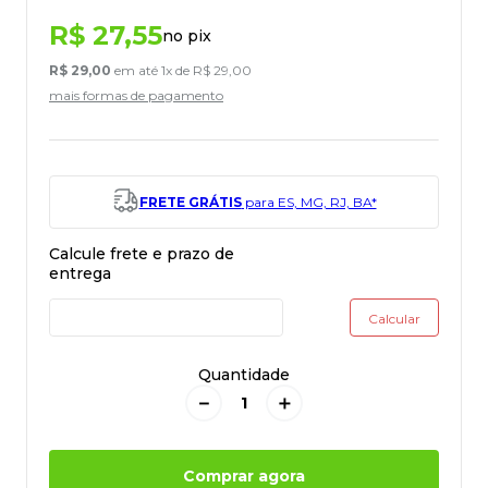
R$
27
,
55
no pix
R$
29
,
00
em até
1
x de
R$
29
,
00
mais formas de pagamento
FRETE GRÁTIS
para ES, MG, RJ, BA*
Quantidade
－
＋
Comprar agora