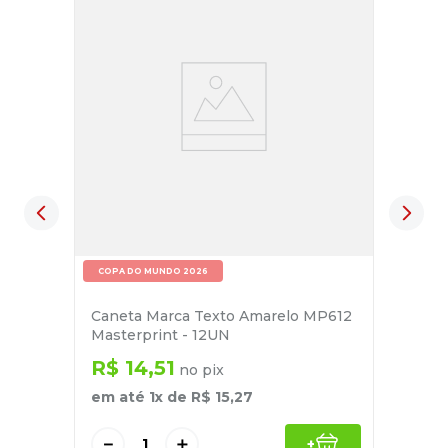
COPA DO MUNDO 2026
Caneta Marca Texto Amarelo MP612
Masterprint - 12UN
R$
14
,
51
no pix
em até
1
x de
R$
15
,
27
－
＋
+