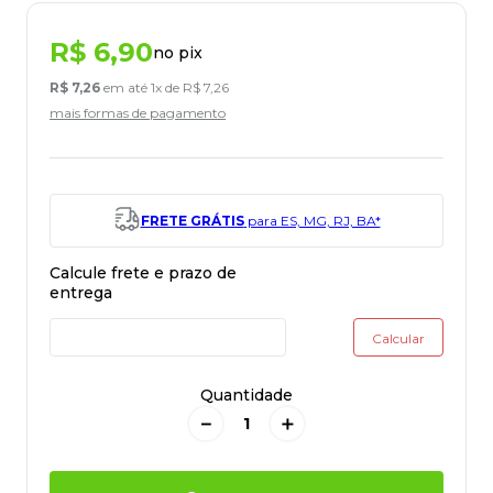
R$
6
,
90
no pix
R$
7
,
26
em até
1
x de
R$
7
,
26
mais formas de pagamento
FRETE GRÁTIS
para ES, MG, RJ, BA*
Quantidade
－
＋