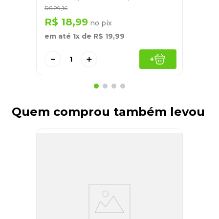
R$
29
,
16
R$
18
,
99
no pix
em até
1
x de
R$
19
,
99
－
＋
+
Quem comprou também levou