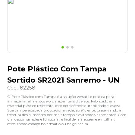
8
º
lapis
9
º
marca texto
10
º
caixa organizadora
Pote Plástico Com Tampa
Sortido SR2021 Sanremo - UN
Cod.
:
82258
O Pote Plástico com Tampa é a solução versátil e prática para
armazenar alimentos e organizar itens diversos. Fabricado em
material plástico resistente, este pote oferece durabilidade e leveza.
Sua tampa ajustada proporciona vedação eficiente, preservando a
frescura dos alimentos por mais tempo e evitando vazamentos. Com
um design simples e funcional, é fácil de manusear e empilhar,
otimizando espaço no armário ou na geladeira.