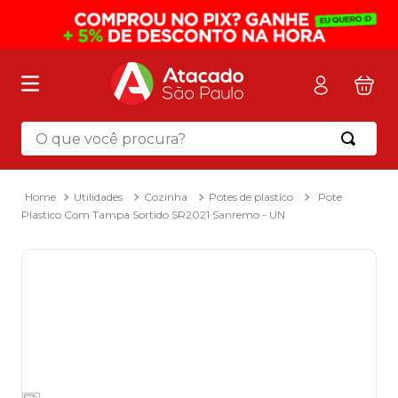
O que você procura?
Termos mais buscados
1
º
mochila
Utilidades
Cozinha
Potes de plastico
Pote
Plástico Com Tampa Sortido SR2021 Sanremo - UN
2
º
sacola
3
º
mala
4
º
papel toalha
5
º
pasta
6
º
papel higienico
7
º
desinfetante