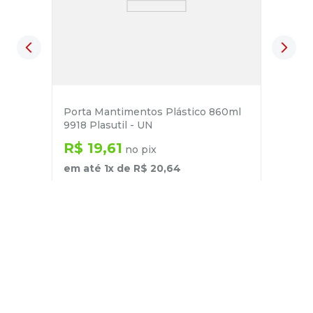
Porta Mantimentos Plástico 860ml
9918 Plasutil - UN
R$
19
,
61
no pix
em até
1
x de
R$
20
,
64
－
＋
+
Cadastre-se
E receba nossas novidades e ofertas