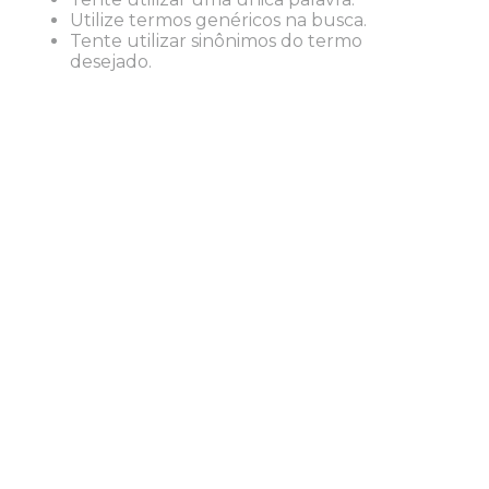
8
º
lapis
Utilize termos genéricos na busca.
Tente utilizar sinônimos do termo
9
º
marca texto
desejado.
10
º
caixa organizadora