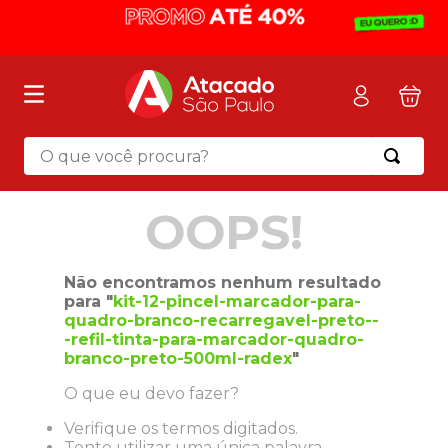
O que você procura?
Termos mais buscados
OOPS!
1
º
mochila
2
º
sacola
Não encontramos nenhum resultado
3
º
mala
para "
kit-12-pincel-marcador-para-
quadro-branco-recarregavel-preto--
4
º
papel toalha
-refil-tinta-para-marcador-quadro-
5
º
pasta
branco-preto-500ml-radex
"
6
º
papel higienico
O que eu devo fazer?
7
º
desinfetante
Verifique os termos digitados.
Tente utilizar uma única palavra.