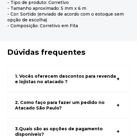
- Tipo de produto: Corretivo
- Tamanho aproximado: 5 mm x 6 m
- Cor: Sortido (enviado de acordo com o estoque sem
opção de escolha)
- Composição: Corretivo em Fita
Dúvidas frequentes
1. Vocês oferecem descontos para revenda
e lojistas no atacado ?
Sim, temos preços especiais para compras no atacado.
Para ter acessos aos preços faça seus cadastro em
atacado empresas e compre com os melhores preços
2. Como faço para fazer um pedido no
para seu modelo de negócio
Atacado São Paulo?
Para fazer um pedido conosco, basta navegar em nosso
site, selecionar os produtos desejados e adicionar ao
carrinho. Em seguida, siga as instruções para finalizar a
3.Quais são as opções de pagamento
compra. Se precisar de ajuda, nossa equipe de suporte
disponíveis?