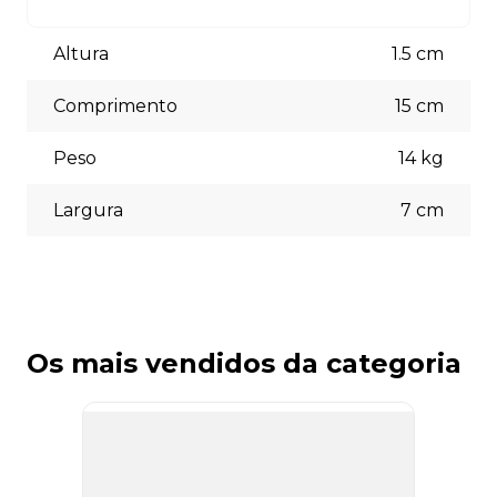
está à disposição para auxiliá-lo.
Aceitamos diversas formas de pagamento, incluindo pix
(5% off) cartões de crédito, boleto bancário. Você pode
Altura
1.5
cm
escolher a opção que melhor se adapte às suas
necessidades no momento do checkout.
Comprimento
15
cm
Peso
14
kg
Largura
7
cm
Os mais vendidos da categoria