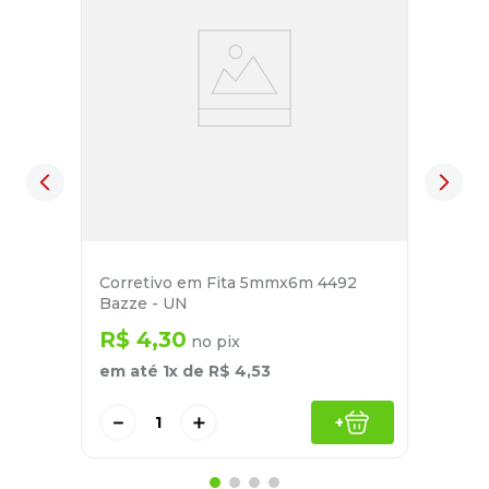
Corretivo em Fita 5mmx6m 4492
Bazze - UN
R$
4
,
30
no pix
em até
1
x de
R$
4
,
53
－
＋
+