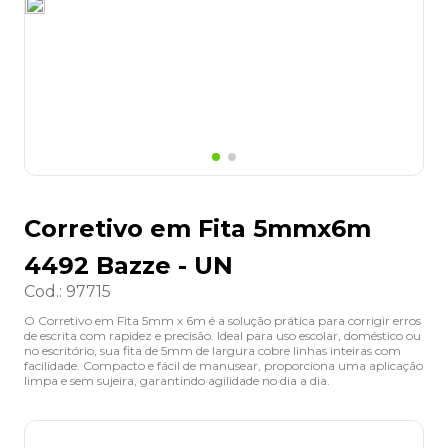
8
º
desinfetante
9
º
marca texto
10
º
cola
Corretivo em Fita 5mmx6m
4492 Bazze - UN
Cod.
:
97715
O Corretivo em Fita 5mm x 6m é a solução prática para corrigir erros
de escrita com rapidez e precisão. Ideal para uso escolar, doméstico ou
no escritório, sua fita de 5mm de largura cobre linhas inteiras com
facilidade. Compacto e fácil de manusear, proporciona uma aplicação
limpa e sem sujeira, garantindo agilidade no dia a dia.