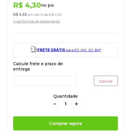
R$
4
,
30
no pix
R$
4
,
53
em até
1
x de
R$
4
,
53
mais formas de pagamento
FRETE GRÁTIS
para ES, MG, RJ, BA*
Quantidade
－
＋
Comprar agora