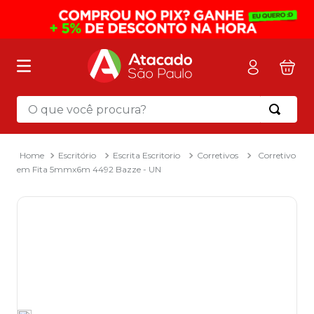
O que você procura?
Termos mais buscados
1
º
mochila
Escritório
Escrita Escritorio
Corretivos
Corretivo
em Fita 5mmx6m 4492 Bazze - UN
2
º
sacola
3
º
mala
4
º
papel toalha
5
º
pasta
6
º
papel higienico
7
º
lapis