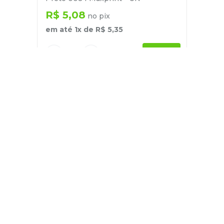
R$
5
,
08
no pix
em até
1
x de
R$
5
,
35
－
＋
+
Cadastre-se
E receba nossas novidades e ofertas
Pessoa Física
Cadastrar