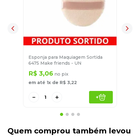
Esponja para Maquiagem Sortida
6475 Make friends - UN
R$
3
,
06
no pix
em até
1
x de
R$
3
,
22
－
＋
+
Quem comprou também levou