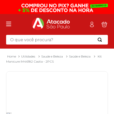
O que você procura?
Termos mais buscados
1
º
mochila
Utilidades
Saude e Beleza
Saúde e Beleza
Kit
Manicure IM46182 Casita - 2PCS
2
º
sacola
3
º
mala
4
º
papel toalha
5
º
pasta
6
º
papel higienico
7
º
lapis