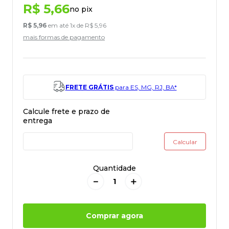
R$
5
,
66
no pix
R$
5
,
96
em até
1
x de
R$
5
,
96
mais formas de pagamento
FRETE GRÁTIS
para ES, MG, RJ, BA*
Quantidade
－
＋
Comprar agora