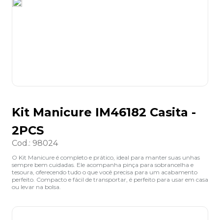
8
º
desinfetante
9
º
marca texto
10
º
cola
Kit Manicure IM46182 Casita -
2PCS
Cod.
:
98024
O Kit Manicure é completo e prático, ideal para manter suas unhas
sempre bem cuidadas. Ele acompanha pinça para sobrancelha e
tesoura, oferecendo tudo o que você precisa para um acabamento
perfeito. Compacto e fácil de transportar, é perfeito para usar em casa
ou levar na bolsa.