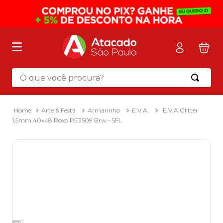
O que você procura?
Termos mais buscados
1
º
mochila
Arte & Festa
Armarinho
E.V.A.
E.V.A Glitter
1,5mm 40x48 Roxo PE3509 Brw - 5FL
2
º
sacola
3
º
mala
4
º
papel toalha
5
º
pasta
6
º
papel higienico
7
º
lapis