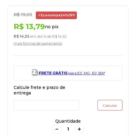
R$
19
,
03
Economize
24%
OFF
R$
13
,
79
no pix
R$
14
,
52
em até
1
x de
R$
14
,
52
mais formas de pagamento
FRETE GRÁTIS
para ES, MG, RJ, BA*
Quantidade
－
＋