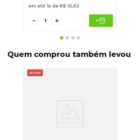
em até
1
x de
R$
12
,
62
－
＋
+
Quem comprou também levou
25%
OFF