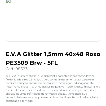
8
º
desinfetante
9
º
marca texto
10
º
cola
E.V.A Glitter 1,5mm 40x48 Roxo
PE3509 Brw - 5FL
Cod.
:
98323
O E.V.A. é um material que apresenta características como leveza,
flexibilidade e resistência, o que o torna amplamente utilizado em
diversos campos, incluindo artesanato, decoração, educação e até
mesmo na indústria. Uma das principais vantagens desse material é a
facilidade com que ele pode ser manuseado e cortado, permitindo a
criação de uma infinidade de formas e peças. Além disso, sua
versatilidade se destaca, pois ele pode ser facilmente moldado, colado,
costurado e pintado.