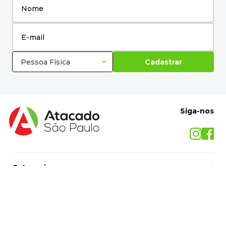
Pessoa Física
Cadastrar
Siga-nos
Categorias
+
O Atacado São Paulo
+