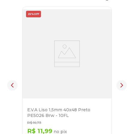
25%
OFF
E.V.A Liso 1,5mm 40x48 Preto
PE5026 Brw - 10FL
R$
16
,
73
R$
11
,
99
no pix