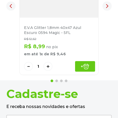
E.V.A Glitter 1,8mm 40x47 Azul
Escuro 0594 Magic - 5FL
R$
12
,
62
R$
8
,
99
no pix
em até
1
x de
R$
9
,
46
－
＋
+
Cadastre-se
E receba nossas novidades e ofertas