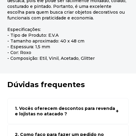
destaca, pois ele pode ser facilmente moldado, colado,
costurado e pintado. Portanto, é uma excelente
escolha para quem busca criar objetos decorativos ou
funcionais com praticidade e economia.
Especificações:
- Tipo de Produto: E.V.A
- Tamanho aproximado: 40 x 48 cm
- Espessura: 1,5 mm
- Cor: Roxo
- Composição: Etil, Vinil, Acetado, Glitter
Dúvidas frequentes
1. Vocês oferecem descontos para revenda
e lojistas no atacado ?
Sim, temos preços especiais para compras no atacado.
Para ter acessos aos preços faça seus cadastro em
atacado empresas e compre com os melhores preços
2. Como faço para fazer um pedido no