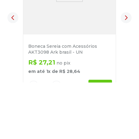
Boneca Sereia com Acessórios
AKT3098 Ark brasil - UN
R$
27
,
21
no pix
em até
1
x de
R$
28
,
64
－
＋
+
Cadastre-se
E receba nossas novidades e ofertas