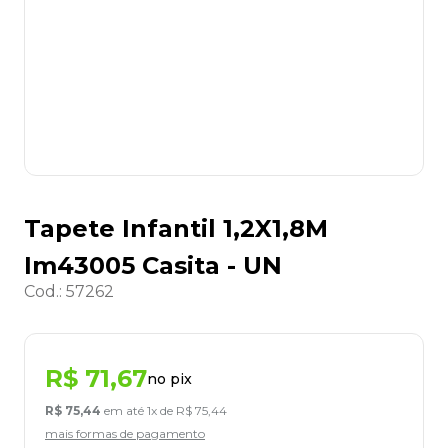
8
º
grampeador
9
º
desinfetante
10
º
marca texto
Tapete Infantil 1,2X1,8M
Im43005 Casita - UN
Cod.
:
57262
R$
71
,
67
no pix
R$
75
,
44
em até
1
x de
R$
75
,
44
mais formas de pagamento