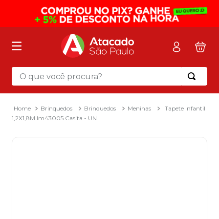
O que você procura?
Termos mais buscados
1
º
mochila
Brinquedos
Brinquedos
Meninas
Tapete Infantil
1,2X1,8M Im43005 Casita - UN
2
º
sacola
3
º
papel toalha
4
º
mala
5
º
pasta
6
º
papel higienico
7
º
caixa organizadora