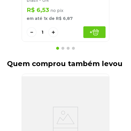
brasil - UN
R$
6
,
53
no pix
em até
1
x de
R$
6
,
87
－
＋
+
Quem comprou também levou