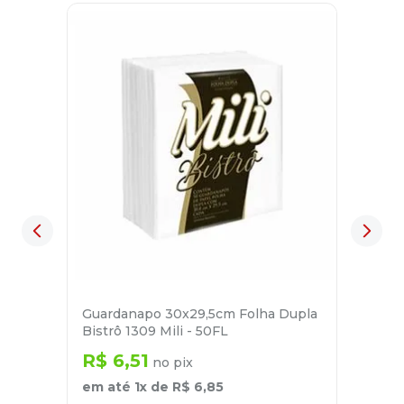
Guardanapo 30x29,5cm Folha Dupla
Bistrô 1309 Mili - 50FL
R$
6
,
51
no pix
em até
1
x de
R$
6
,
85