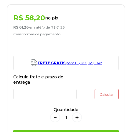
R$
58
,
20
no pix
R$
61
,
26
em até
1
x de
R$
61
,
26
mais formas de pagamento
FRETE GRÁTIS
para ES, MG, RJ, BA*
Quantidade
－
＋