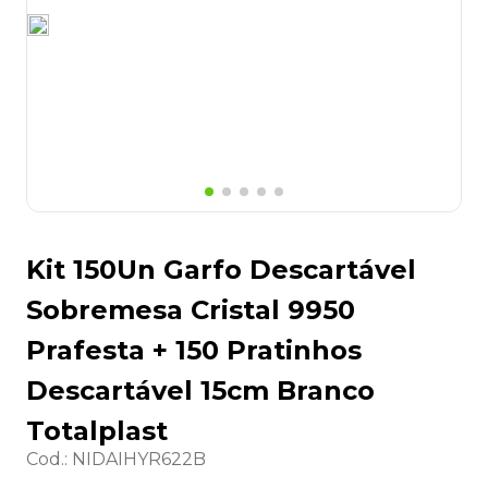
8
º
grampeador
9
º
desinfetante
10
º
marca texto
Kit 150Un Garfo Descartável
Sobremesa Cristal 9950
Prafesta + 150 Pratinhos
Descartável 15cm Branco
Totalplast
Cod.
:
NIDAIHYR622B