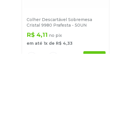
Colher Descartável Sobremesa
Cristal 9980 Prafesta - 50UN
R$
4
,
11
no pix
em até
1
x de
R$
4
,
33
－
＋
+
Cadastre-se
E receba nossas novidades e ofertas