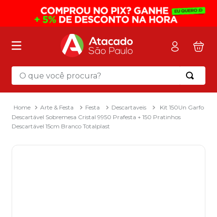
O que você procura?
Termos mais buscados
1
º
mochila
Arte & Festa
Festa
Descartaveis
Kit 150Un Garfo
Descartável Sobremesa Cristal 9950 Prafesta + 150 Pratinhos
2
º
sacola
Descartável 15cm Branco Totalplast
3
º
papel toalha
4
º
mala
5
º
pasta
6
º
papel higienico
7
º
caixa organizadora