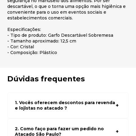
segurança no manuseio dos alimentos. Por ser
descartável, o que o torna uma opção mais higiênica e
conveniente para o uso em eventos sociais e
estabelecimentos comerciais.
Especificações:
- Tipo de produto: Garfo Descartável Sobremesa
- Tamanho aproximado: 12,5 cm
- Cor: Cristal
- Composição: Plástico
Dúvidas frequentes
1. Vocês oferecem descontos para revenda
e lojistas no atacado ?
Sim, temos preços especiais para compras no atacado.
Para ter acessos aos preços faça seus cadastro em
atacado empresas e compre com os melhores preços
2. Como faço para fazer um pedido no
para seu modelo de negócio
Atacado São Paulo?