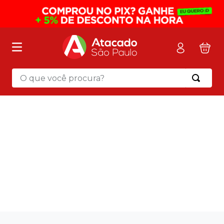
O que você procura?
Termos mais buscados
1
º
mochila
2
º
sacola
3
º
mala
Higiene & Limpeza
4
º
papel toalha
5
º
pasta
6
º
papel higienico
7
º
lapis