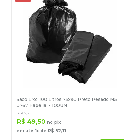
Saco Lixo 100 Litros 75x90 Preto Pesado M5
0767 Papelial - 100UN
R$
57
,
92
R$
49
,
50
no pix
em até
1
x de
R$
52
,
11