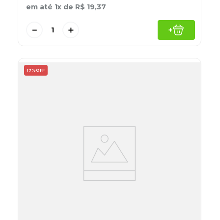
em até
1
x de
R$
19
,
37
－
＋
+
17%
OFF