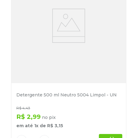
Detergente 500 ml Neutro 5004 Limpol - UN
R$
4
,
43
R$
2
,
99
no pix
em até
1
x de
R$
3
,
15