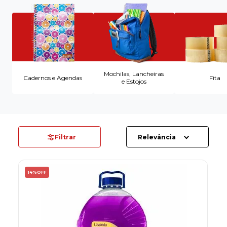
8
º
desinfetante
9
º
marca texto
10
º
cola
Mochilas, Lancheiras
Cadernos e Agendas
Fita
e Estojos
Filtrar
Relevância
14%
OFF