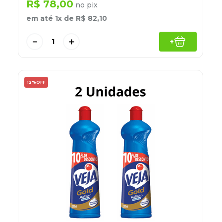
R$
78
,
00
no pix
em até
1
x de
R$
82
,
10
－
＋
+
12%
OFF