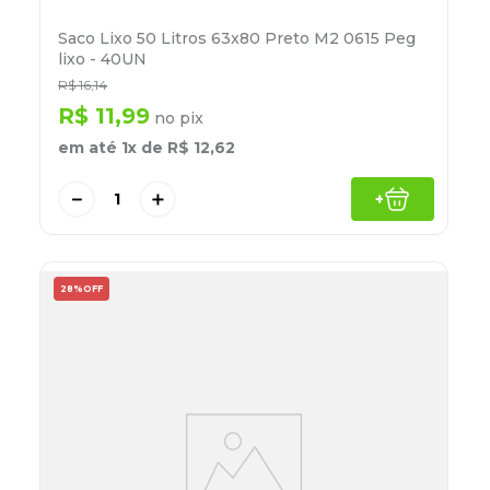
Saco Lixo 50 Litros 63x80 Preto M2 0615 Peg
lixo - 40UN
R$
16
,
14
R$
11
,
99
no pix
em até
1
x de
R$
12
,
62
－
＋
+
28%
OFF