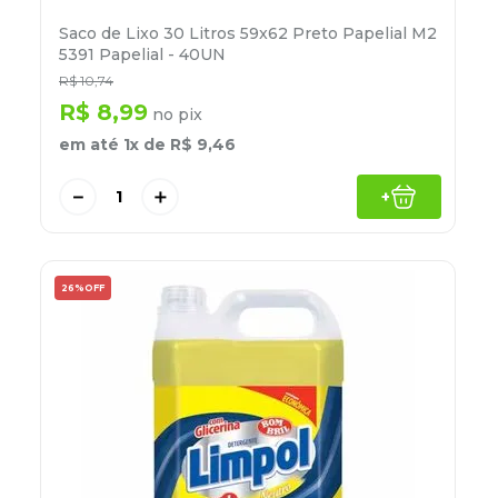
Saco de Lixo 30 Litros 59x62 Preto Papelial M2
5391 Papelial - 40UN
R$
10
,
74
R$
8
,
99
no pix
em até
1
x de
R$
9
,
46
－
＋
+
26%
OFF