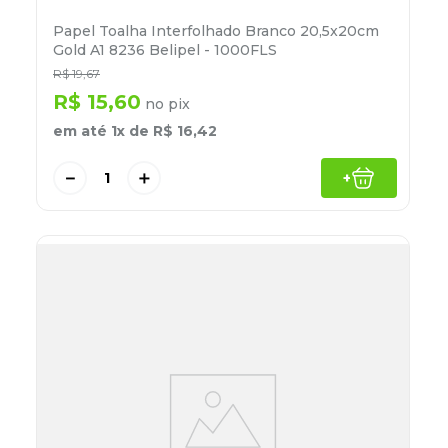
Papel Toalha Interfolhado Branco 20,5x20cm
Gold A1 8236 Belipel - 1000FLS
R$
19
,
67
R$
15
,
60
no pix
em até
1
x de
R$
16
,
42
－
＋
+