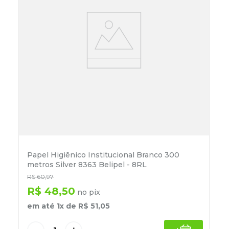
Papel Higiênico Institucional Branco 300
metros Silver 8363 Belipel - 8RL
R$
60
,
97
R$
48
,
50
no pix
em até
1
x de
R$
51
,
05