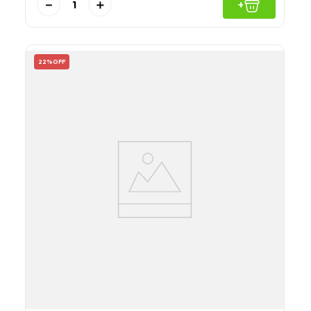
－
＋
+
22%
OFF