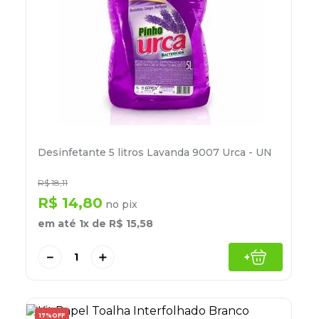
Desinfetante 5 litros Lavanda 9007 Urca - UN
R$
18
,
11
R$
14
,
80
no pix
em até
1
x de
R$
15
,
58
－
＋
+
17%
OFF