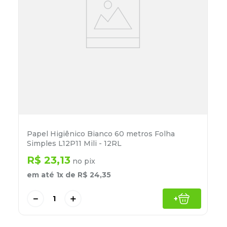
Papel Higiênico Bianco 60 metros Folha
Simples L12P11 Mili - 12RL
R$
23
,
13
no pix
em até
1
x de
R$
24
,
35
－
＋
+