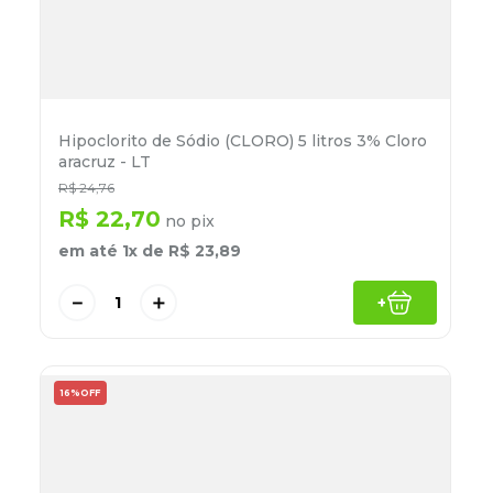
Hipoclorito de Sódio (CLORO) 5 litros 3% Cloro
aracruz - LT
R$
24
,
76
R$
22
,
70
no pix
em até
1
x de
R$
23
,
89
－
＋
+
16%
OFF