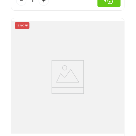
－
＋
+
12%
OFF