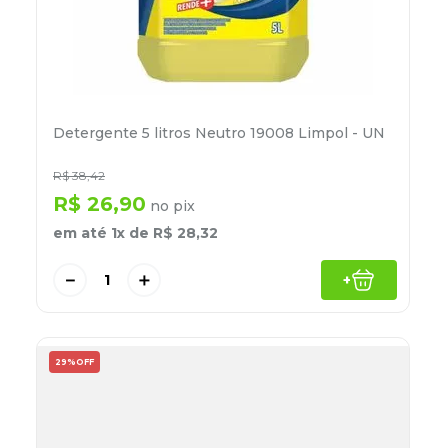
Detergente 5 litros Neutro 19008 Limpol - UN
R$
38
,
42
R$
26
,
90
no pix
em até
1
x de
R$
28
,
32
－
＋
+
29%
OFF