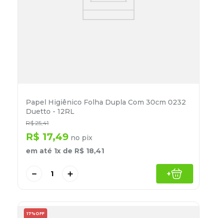
Papel Higiênico Folha Dupla Com 30cm 0232
Duetto - 12RL
R$
25
,
41
R$
17
,
49
no pix
em até
1
x de
R$
18
,
41
－
＋
+
17%
OFF