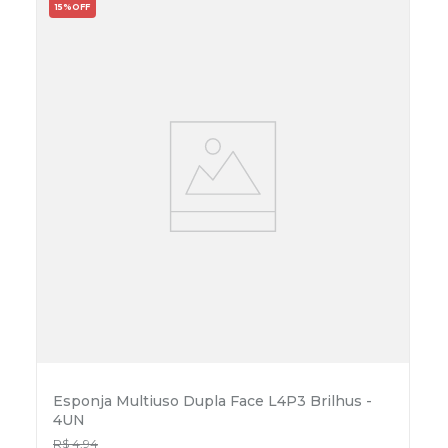
15%
OFF
Esponja Multiuso Dupla Face L4P3 Brilhus -
4UN
R$
4
,
94