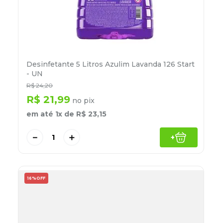
Desinfetante 5 Litros Azulim Lavanda 126 Start
- UN
R$
24
,
20
R$
21
,
99
no pix
em até
1
x de
R$
23
,
15
－
＋
+
16%
OFF