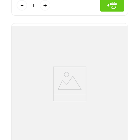
－
＋
+