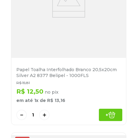
Papel Toalha Interfolhado Branco 20,5x20cm
Silver A2 8377 Belipel - 1000FLS
R$
15
,
81
R$
12
,
50
no pix
em até
1
x de
R$
13
,
16
－
＋
+