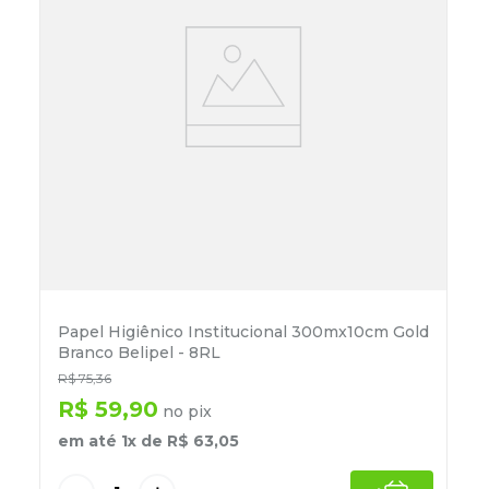
Papel Higiênico Institucional 300mx10cm Gold
Branco Belipel - 8RL
R$
75
,
36
R$
59
,
90
no pix
em até
1
x de
R$
63
,
05