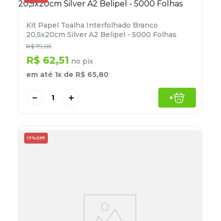
Kit Papel Toalha Interfolhado Branco
20,5x20cm Silver A2 Belipel - 5000 Folhas
R$
79
,
05
R$
62
,
51
no pix
em até
1
x de
R$
65
,
80
－
＋
+
17%
OFF