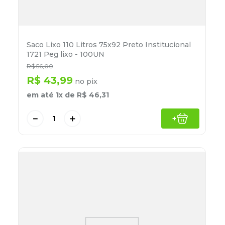
Saco Lixo 110 Litros 75x92 Preto Institucional
1721 Peg lixo - 100UN
R$
56
,
00
R$
43
,
99
no pix
em até
1
x de
R$
46
,
31
－
＋
+