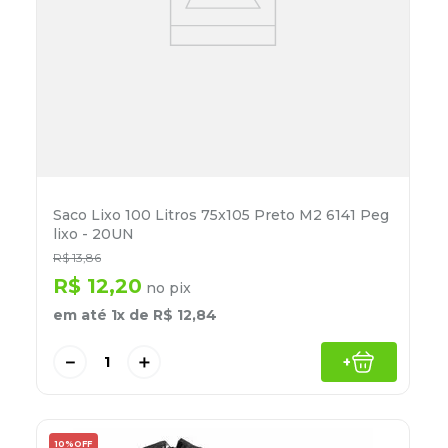
Saco Lixo 100 Litros 75x105 Preto M2 6141 Peg
lixo - 20UN
R$
13
,
86
R$
12
,
20
no pix
em até
1
x de
R$
12
,
84
－
＋
+
10%
OFF