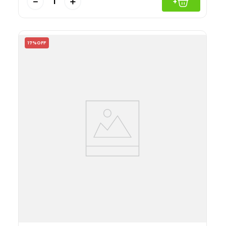
－
＋
+
17%
OFF