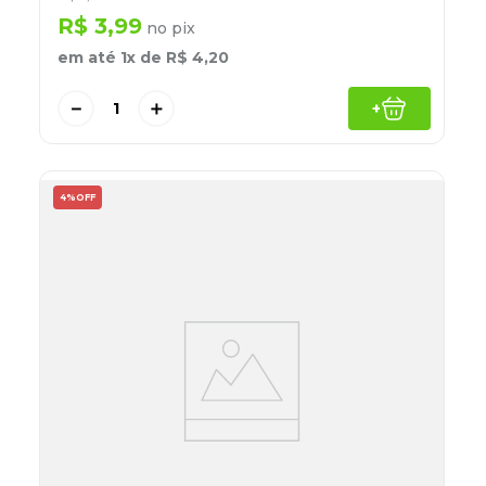
R$
3
,
99
no pix
em até
1
x de
R$
4
,
20
－
＋
+
4%
OFF