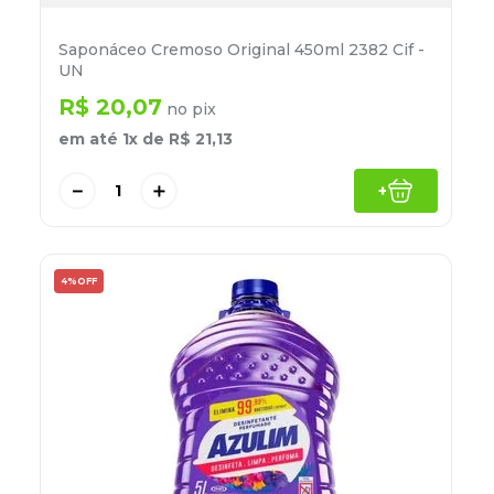
Saponáceo Cremoso Original 450ml 2382 Cif -
UN
R$
20
,
07
no pix
em até
1
x de
R$
21
,
13
－
＋
+
4%
OFF