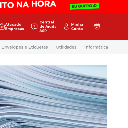
Central
Atacado
Minha
de Ajuda
Empresas
Conta
ASP
Envelopes e Etiquetas
Utilidades
Informática