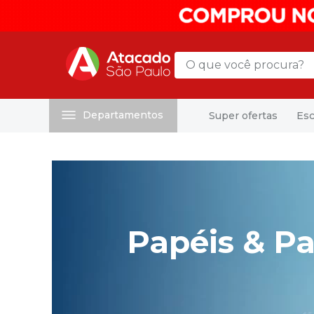
O que você procura?
Departamentos
Super ofertas
Esc
Termos mais buscados
1
º
mochila
2
º
sacola
3
º
mala
4
º
papel toalha
Papéis & Pa
5
º
pasta
6
º
papel higienico
7
º
desinfetante
8
º
lapis