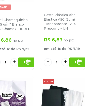
ELARIA
Pasta Plástica Aba
Elástica A50 (5cm)
el Chamequinho
Transparente 1254
75 g/m² Branco
Plascony - UN
4 Chamex - 100FL
R$
6
,
83
6
,
86
no pix
no pix
em até
1
x de
R$
7
,
19
até
1
x de
R$
7
,
22
＋
－
＋
+
+
17%
OFF