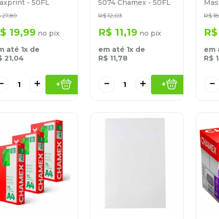
axprint - 50FL
5074 Chamex - 50FL
Mast
$
27
,
89
R$
12
,
03
R$
18
$
19
,
99
R$
11
,
19
R$
no pix
no pix
m até
1
x de
em até
1
x de
em 
$
21
,
04
R$
11
,
78
R$
－
＋
－
＋
－
+
+