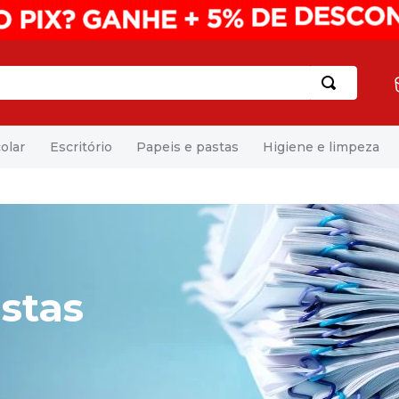
olar
Escritório
Papeis e pastas
Higiene e limpeza
stas