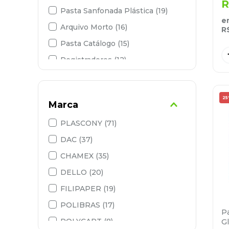
R
Pasta Sanfonada Plástica
(
19
)
e
Arquivo Morto
(
16
)
R
Pasta Catálogo
(
15
)
Registradores
(
12
)
Envelope Pasta Catalogo
(
12
)
Papéis de Presente
(
11
)
2
Marca
Pasta com Trilho
(
9
)
PLASCONY
(
71
)
DAC
(
37
)
CHAMEX
(
35
)
DELLO
(
20
)
FILIPAPER
(
19
)
POLIBRAS
(
17
)
P
POLYCART
(
8
)
G