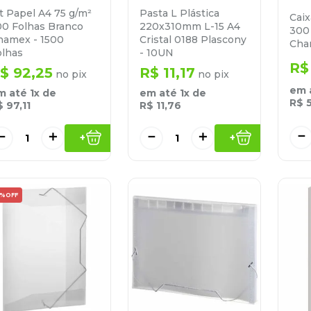
t Papel A4 75 g/m²
Pasta L Plástica
Caix
00 Folhas Branco
220x310mm L-15 A4
300
hamex - 1500
Cristal 0188 Plascony
Cha
olhas
- 10UN
R$
$
92
,
25
R$
11
,
17
no pix
no pix
em 
m até
1
x de
em até
1
x de
R$
$
97
,
11
R$
11
,
76
－
－
＋
－
＋
+
+
9%
OFF