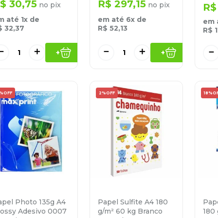
$
30
,
75
R$
297
,
15
no pix
no pix
R$
m até
1
x de
em até
6
x de
em 
$
32
,
37
R$
52
,
13
R$
－
＋
－
＋
－
+
+
5%
OFF
2%
OFF
18%
O
apel Photo 135g A4
Papel Sulfite A4 180
Pape
lossy Adesivo 0007
g/m² 60 kg Branco
180