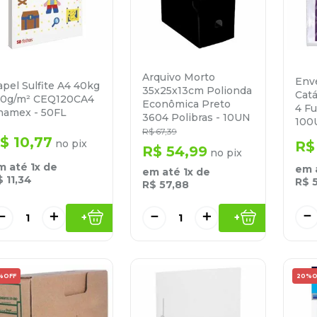
Arquivo Morto
Env
pel Sulfite A4 40kg
35x25x13cm Polionda
Catá
20g/m² CEQ120CA4
Econômica Preto
4 Fu
hamex - 50FL
3604 Polibras - 10UN
100
R$
67
,
39
$
10
,
77
no pix
R$
R$
54
,
99
no pix
m até
1
x de
em 
em até
1
x de
$
11
,
34
R$
R$
57
,
88
－
－
＋
－
＋
+
+
%
OFF
20%
O