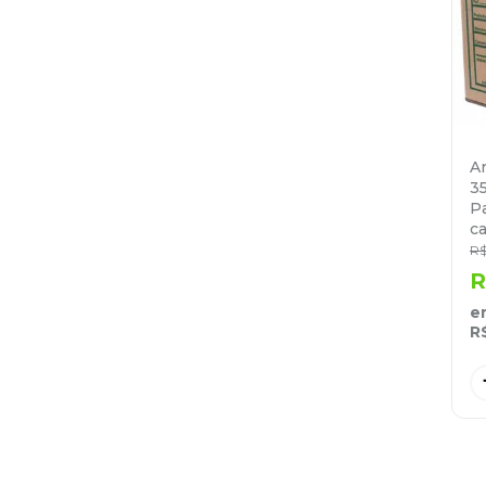
A
3
P
ca
R
R
e
R