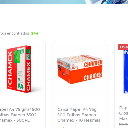
244
23%
O
Pap
apel A4 75 g/m² 500
Caixa Papel A4 75g
Glo
olhas Branco 3502
500 Folhas Branco
Maxp
hamex - 500FL
Chamex - 10 Resmas
R$
16