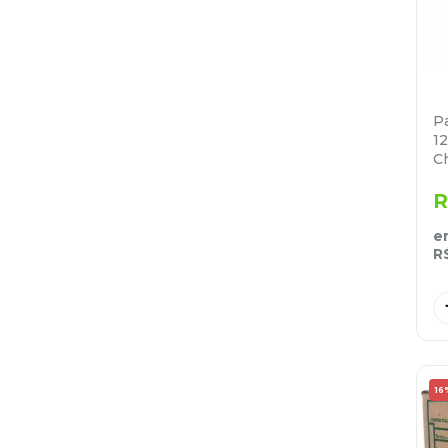
Pa
1
C
R
e
R
16