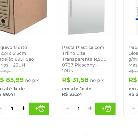
rquivo Morto
Pasta Plástica com
Pape
5x24x12,5cm
Trilho Lisa
Glos
apelão 8951 Sao
Transparente R.500
g/m
rlos - 25UN
0737 Plascony -
Mast
10UN
$
105
,
16
R$
2
$
83
,
99
R$
31
,
58
R$
no pix
no pix
m até
1
x de
em até
1
x de
em 
$
88
,
41
R$
33
,
24
R$
－
＋
－
＋
－
+
+