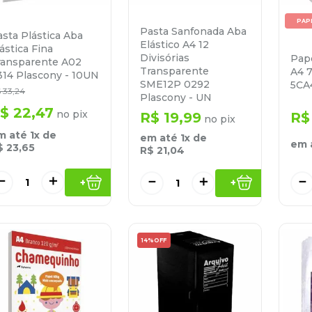
PAP
Pasta Sanfonada Aba
sta Plástica Aba
Elástico A4 12
ástica Fina
Divisórias
Pap
ransparente A02
Transparente
A4 
314 Plascony - 10UN
SME12P 0292
5CA
$
33
,
24
Plascony - UN
$
22
,
47
no pix
R$
19
,
99
R$
no pix
m até
1
x de
em até
1
x de
em 
$
23
,
65
R$
21
,
04
－
＋
－
－
＋
+
+
14%
OFF