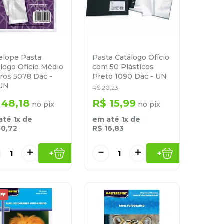
elope Pasta
Pasta Catálogo Ofício
logo Ofício Médio
com 50 Plásticos
ros 5078 Dac -
Preto 1090 Dac - UN
UN
R$
20
,
23
48
,
18
R$
15
,
99
no pix
no pix
até
1
x de
em até
1
x de
50
,
72
R$
16
,
83
＋
－
＋
+
+
FF