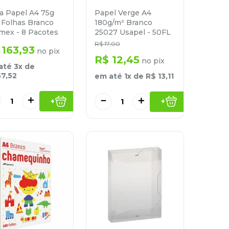
Papel Verge A4
a Papel A4 75g
180g/m² Branco
 Folhas Branco
25027 Usapel - 50FL
mex - 8 Pacotes
R$
17
,
00
163
,
93
no pix
R$
12
,
45
no pix
até
3
x de
57
,
52
em até
1
x de
R$
13
,
11
＋
－
＋
+
+