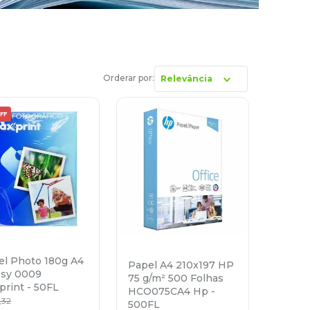
Relevância
FF
el Photo 180g A4
Papel A4 210x197 HP
ssy 0009
75 g/m² 500 Folhas
rint - 50FL
HCO075CA4 Hp -
,
32
500FL