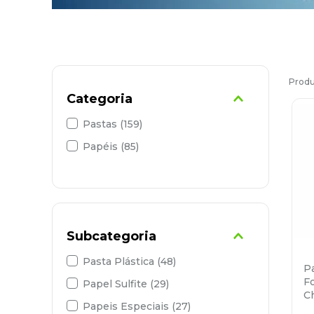
9
º
marca texto
10
º
caixa organizadora
Categoria
Pastas
(
159
)
Papéis
(
85
)
Subcategoria
Pasta Plástica
(
48
)
P
F
Papel Sulfite
(
29
)
C
Papeis Especiais
(
27
)