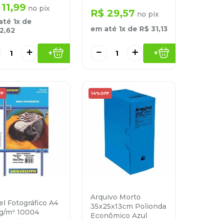
11
,
99
no pix
R$
29
,
57
no pix
até
1
x de
em até
1
x de
R$
31
,
13
12
,
62
＋
－
＋
+
+
FF
14%
OFF
Arquivo Morto
l Fotográfico A4
35x25x13cm Polionda
 g/m² 10004
Econômico Azul