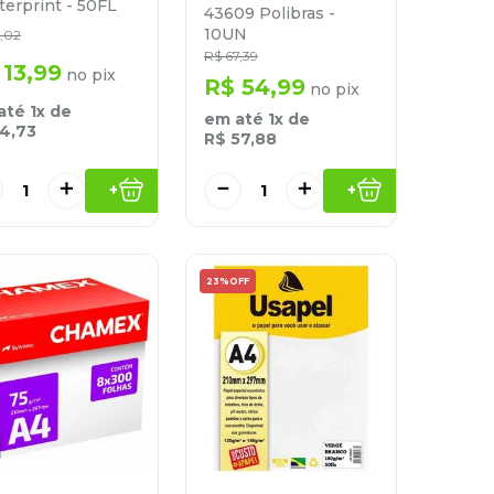
erprint - 50FL
43609 Polibras -
10UN
,
02
R$
67
,
39
13
,
99
no pix
R$
54
,
99
no pix
até
1
x de
em até
1
x de
14
,
73
R$
57
,
88
＋
－
＋
+
+
23%
OFF