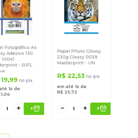
l Fotográfico A4
Papel Photo Glossy
sy Adesivo 130
230g Glossy 0039
² 10041
Masterprint - UN
erprint - 50FL
6
,
21
R$
22
,
53
no pix
19
,
99
no pix
em até
1
x de
até
1
x de
R$
23
,
72
21
,
04
－
＋
＋
+
+