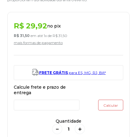
R$
29
,
92
no pix
R$
31
,
50
em até
1
x de
R$
31
,
50
mais formas de pagamento
FRETE GRÁTIS
para ES, MG, RJ, BA*
Quantidade
－
＋