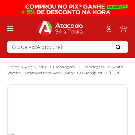
O que você procura?
Termos mais buscados
1
º
mochila
Arte & Festa
Embalagem
Embalagens
Prato
Plástico Descartável 15cm Raso Branco 0305 Totalplast - C/10UN
2
º
sacola
3
º
mala
4
º
papel toalha
5
º
pasta
6
º
papel higienico
7
º
desinfetante