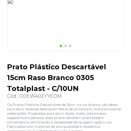
8
º
lapis
9
º
marca texto
10
º
caixa organizadora
Prato Plástico Descartável
15cm Raso Branco 0305
Totalplast - C/10UN
Cod.
:
O0EW402YYEOM
Os Pratos Plásticos Descartáveis de 15cm, na cor branca, são ideais
para servir diversas delícias em festas de aniversário, eventos e outras
celebrações. Projetados para servir doces, bolos, sobremesas,
salgadinhos e petiscos, esses pratos oferecem praticidade e
conveniência, eliminando a necessidade de lavagem após o uso.
Fabricados com materiais de alta qualidade e resistência,
proporcionam durabilidade durante o evento.