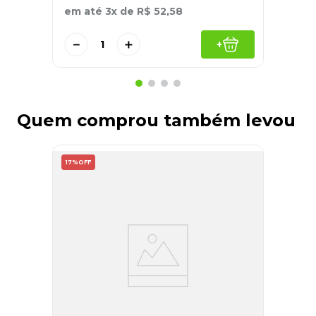
em até
3
x de
R$
52
,
58
－
＋
+
Quem comprou também levou
17%
OFF