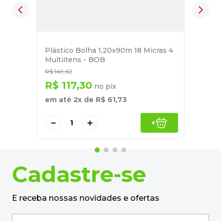
Plástico Bolha 1,20x90m 18 Micras 4
Multiitens - BOB
R$
149
,
62
R$
117
,
30
no pix
em até
2
x de
R$
61
,
73
－
＋
+
Cadastre-se
E receba nossas novidades e ofertas