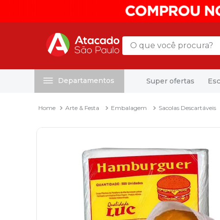
O que você procura?
Departamentos
Super ofertas
Esc
Termos mais buscados
1
º
mochila
Arte & Festa
Embalagem
Sacolas Descartáveis
2
º
sacola
3
º
mala
4
º
papel toalha
5
º
pasta
6
º
papel higienico
7
º
lapis
8
º
desinfetante