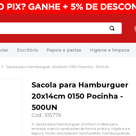
olar
Escritório
Papeis e pastas
Higiene e limpeza
Sacola para Hamburguer 20x14cm 0150 Pocinha - 500UN
Sacola para Hamburguer
20x14cm 0150 Pocinha -
500UN
Cod.
:
105776
A Sacola para Hambúrguer 20x14cm é ideal para
embalar e servir sanduíches de forma prática, higiênica e
segura. Muito utilizada em lanchonetes, hamburguerias,