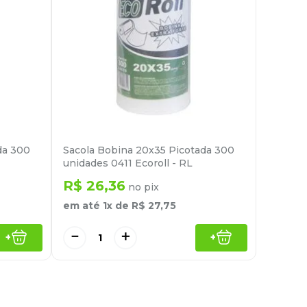
da 300
Sacola Bobina 20x35 Picotada 300
unidades 0411 Ecoroll - RL
R$
26
,
36
no pix
em até
1
x de
R$
27
,
75
－
＋
+
+