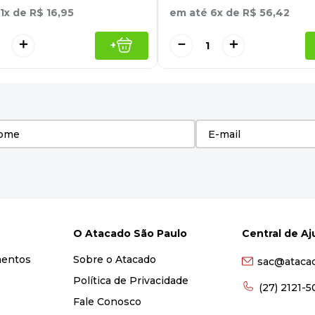
1
x de
R$
16
,
95
em até
6
x de
R$
56
,
42
＋
－
＋
+
O Atacado São Paulo
Central de A
mentos
Sobre o Atacado
sac@ataca
Política de Privacidade
(27) 2121-
Fale Conosco