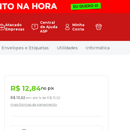
Central
Atacado
Minha
de Ajuda
Empresas
Conta
ASP
Envelopes e Etiquetas
Utilidades
Informática
R$
12
,
84
no pix
R$
13
,
52
em até
1
x de
R$
13
,
52
mais formas de pagamento