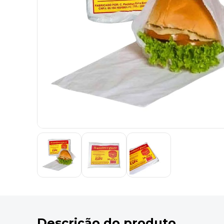
9
º
marca texto
10
º
cola
Descrição do produto