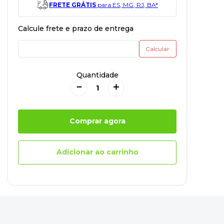
FRETE GRÁTIS
para ES, MG, RJ, BA*
Quantidade
－
＋
Comprar agora
Adicionar ao carrinho