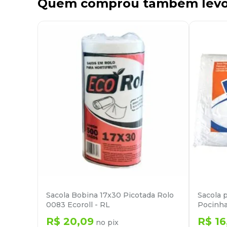
Quem comprou também lev
Sacola Bobina 17x30 Picotada Rolo
Sacola 
0083 Ecoroll - RL
Pocinh
R$
20
,
09
R$
16
no pix