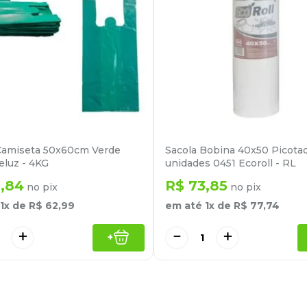
Camiseta 50x60cm Verde
Sacola Bobina 40x50 Picota
eluz - 4KG
unidades 0451 Ecoroll - RL
9
,
84
R$
73
,
85
no pix
no pix
1
x de
R$
62
,
99
em até
1
x de
R$
77
,
74
＋
－
＋
+