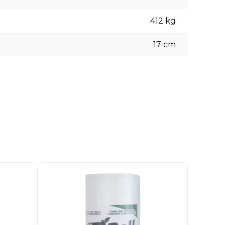
412
kg
17
cm