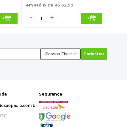
em até
1
x de
R$
62
,
99
－
＋
+
+
Pessoa Física
Cadastrar
juda
Segurança
dosaopaulo.com.br
5050