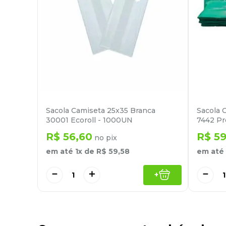
Sacola Camiseta 25x35 Branca
Sacola 
30001 Ecoroll - 1000UN
7442 Pr
R$
56
,
60
R$
5
no pix
em até
1
x de
R$
59
,
58
em até
－
＋
－
+