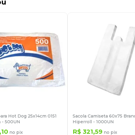
ou
para Hot Dog 25x14cm 0151
Sacola Camiseta 60x75 Bran
a - 500UN
Hiperroll - 1000UN
,
10
R$
321
,
59
no pix
no pix