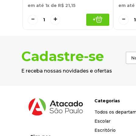
em até
1
x de
R$
21
,
15
em até
－
＋
－
+
Cadastre-se
E receba nossas novidades e ofertas
Categorias
Todos os departa
Escolar
Escritório