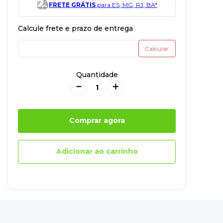
FRETE GRÁTIS
para ES, MG, RJ, BA*
Quantidade
－
＋
Comprar agora
Adicionar ao carrinho