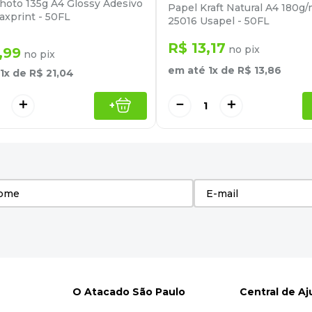
hoto 135g A4 Glossy Adesivo
Papel Kraft Natural A4 180g/
xprint - 50FL
25016 Usapel - 50FL
R$
13
,
17
no pix
,
99
no pix
em até
1
x de
R$
13
,
86
1
x de
R$
21
,
04
－
＋
＋
+
O Atacado São Paulo
Central de A