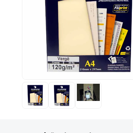
9
º
marca texto
10
º
cola