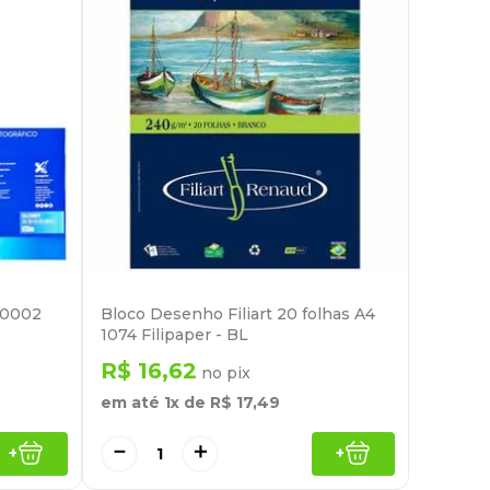
 0002
Bloco Desenho Filiart 20 folhas A4
1074 Filipaper - BL
R$
16
,
62
no pix
em até
1
x de
R$
17
,
49
－
＋
+
+