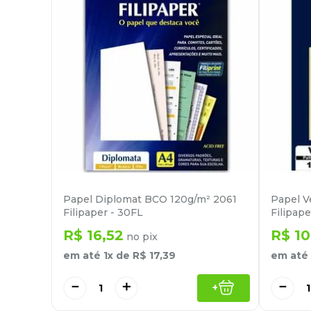
Papel Diplomat BCO 120g/m² 2061
Papel V
Filipaper - 30FL
Filipape
R$
16
,
52
R$
10
no pix
em até
1
x de
R$
17
,
39
em até
－
＋
－
+