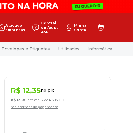
Central
Atacado
Minha
de Ajuda
Empresas
Conta
ASP
Envelopes e Etiquetas
Utilidades
Informática
R$
12
,
35
no pix
R$
13
,
00
em até
1
x de
R$
13
,
00
mais formas de pagamento