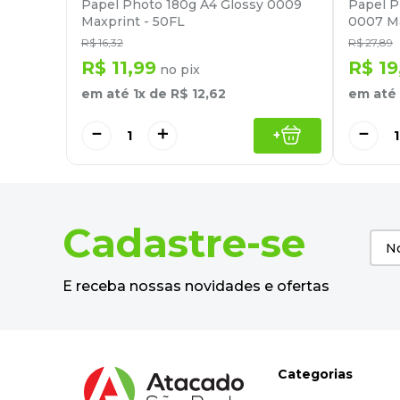
Papel Photo 180g A4 Glossy 0009
Papel P
Maxprint - 50FL
0007 Ma
R$
16
,
32
R$
27
,
89
R$
11
,
99
R$
19
no pix
em até
1
x de
R$
12
,
62
em até
－
＋
－
+
Cadastre-se
E receba nossas novidades e ofertas
Categorias