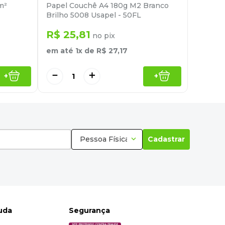
m²
Papel Couchê A4 180g M2 Branco
Brilho 5008 Usapel - 50FL
R$
25
,
81
no pix
em até
1
x de
R$
27
,
17
－
＋
+
+
Pessoa Física
Cadastrar
juda
Segurança