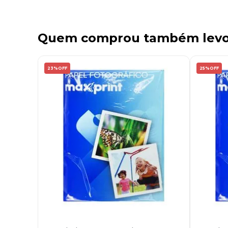
Quem comprou também lev
23%
OFF
25%
OFF