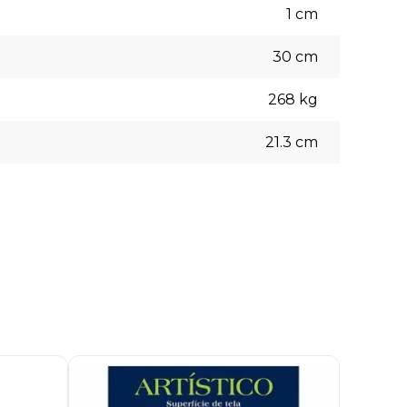
1
cm
30
cm
268
kg
21.3
cm