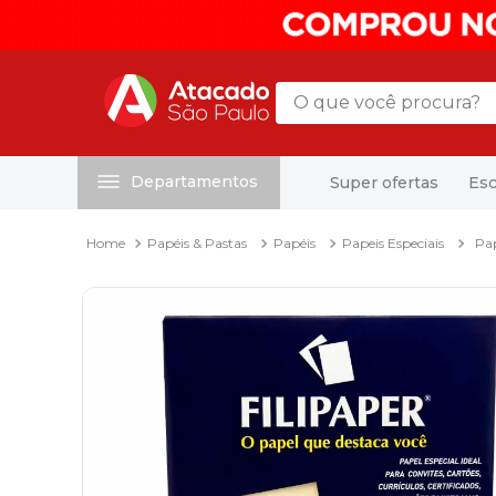
O que você procura?
Departamentos
Super ofertas
Esc
Termos mais buscados
1
º
mochila
Papéis & Pastas
Papéis
Papeis Especiais
Pap
2
º
sacola
3
º
mala
4
º
papel toalha
5
º
pasta
6
º
papel higienico
7
º
lapis
8
º
desinfetante