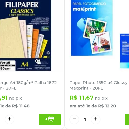
erge A4 180g/m² Palha 1872
Papel Photo 135G a4 Glossy
r - 20FL
Maxprint - 20FL
,
91
R$
11
,
67
no pix
no pix
1
x de
R$
11
,
48
em até
1
x de
R$
12
,
28
＋
－
＋
+