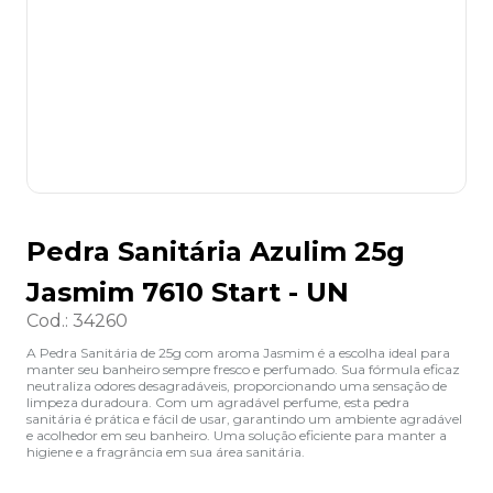
8
º
desinfetante
9
º
marca texto
10
º
cola
Pedra Sanitária Azulim 25g
Jasmim 7610 Start - UN
Cod.
:
34260
A Pedra Sanitária de 25g com aroma Jasmim é a escolha ideal para
manter seu banheiro sempre fresco e perfumado. Sua fórmula eficaz
neutraliza odores desagradáveis, proporcionando uma sensação de
limpeza duradoura. Com um agradável perfume, esta pedra
sanitária é prática e fácil de usar, garantindo um ambiente agradável
e acolhedor em seu banheiro. Uma solução eficiente para manter a
higiene e a fragrância em sua área sanitária.