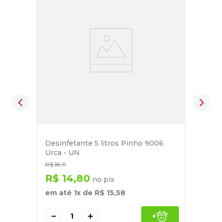
Desinfetante 5 litros Pinho 9006
Urca - UN
R$
18
,
11
R$
14
,
80
no pix
em até
1
x de
R$
15
,
58
－
＋
+