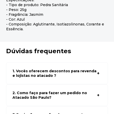
Especificações:
- Tipo de produto: Pedra Sanitária
- Peso: 25g
- Fragrância: Jasmim
- Cor: Azul
- Composição: Aglutinante, Isotiazolinonas, Corante e
Essência.
Dúvidas frequentes
1. Vocês oferecem descontos para revenda
e lojistas no atacado ?
Sim, temos preços especiais para compras no atacado.
Para ter acessos aos preços faça seus cadastro em
atacado empresas e compre com os melhores preços
2. Como faço para fazer um pedido no
para seu modelo de negócio
Atacado São Paulo?
Para fazer um pedido conosco, basta navegar em nosso
site, selecionar os produtos desejados e adicionar ao