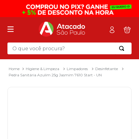
O que você procura?
Termos mais buscados
1
º
mochila
Higiene & Limpeza
Limpadores
Desinfetante
Pedra Sanitária Azulim 25g Jasmim 7610 Start - UN
2
º
sacola
3
º
mala
4
º
papel toalha
5
º
pasta
6
º
papel higienico
7
º
lapis