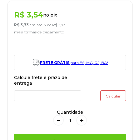
R$
3
,
54
no pix
R$
3
,
73
em até
1
x de
R$
3
,
73
mais formas de pagamento
FRETE GRÁTIS
para ES, MG, RJ, BA*
Quantidade
－
＋