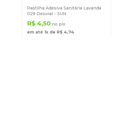
Pastilha Adesiva Sanitária Lavanda
029 Desoral - 3UN
R$
4
,
50
no pix
em até
1
x de
R$
4
,
74
－
＋
+
Cadastre-se
E receba nossas novidades e ofertas