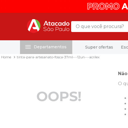
O que você procura?
Departamentos
Super ofertas
Esc
Termos mais buscados
tinta-para-artesanato-fosca-37ml---12un---acrilex
1
º
mochila
2
º
sacola
Não
3
º
mala
O qu
4
º
papel toalha
OOPS!
5
º
pasta
6
º
papel higienico
7
º
desinfetante
8
º
lapis