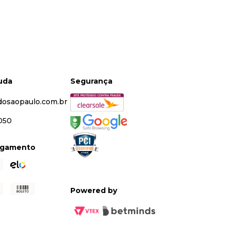
juda
Segurança
dosaopaulo.com.br
5050
agamento
Powered by