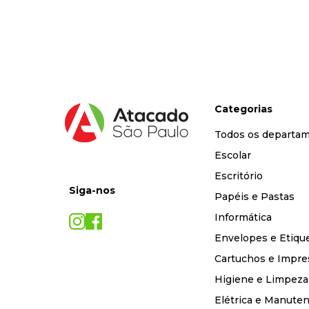
9
º
marca texto
10
º
caixa organizadora
Categorias
Todos os departa
Escolar
Escritório
Siga-nos
Papéis e Pastas
Informática
Envelopes e Etiqu
Cartuchos e Impre
Higiene e Limpeza
Elétrica e Manute