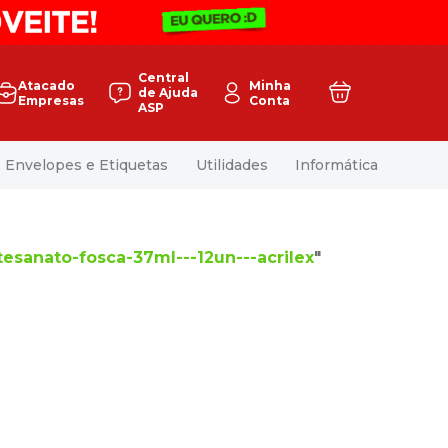
Central
Atacado
Minha
de Ajuda
Empresas
Conta
ASP
Envelopes e Etiquetas
Utilidades
Informática
rtesanato-fosca-37ml---12un---acrilex
"