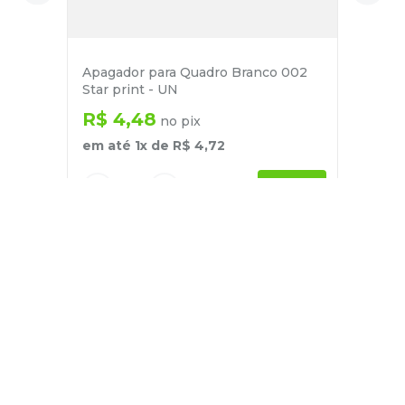
Apagador para Quadro Branco 002
Star print - UN
R$
4
,
48
no pix
em até
1
x de
R$
4
,
72
－
＋
+
Cadastre-se
E receba nossas novidades e ofertas