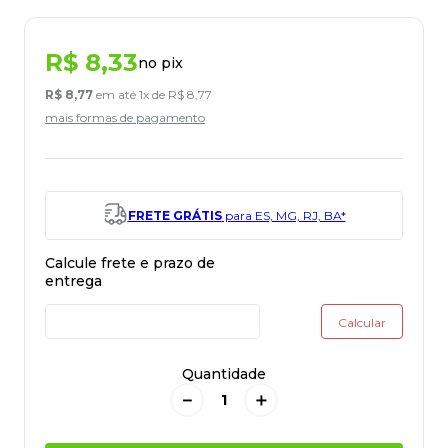
R$
8
,
33
no pix
R$
8
,
77
em até
1
x de
R$
8
,
77
mais formas de pagamento
FRETE GRÁTIS
para ES, MG, RJ, BA*
Quantidade
－
＋