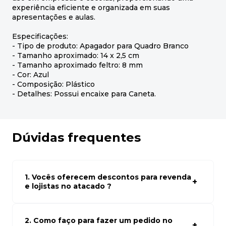
experiência eficiente e organizada em suas
apresentações e aulas.
Especificações:
- Tipo de produto: Apagador para Quadro Branco
- Tamanho aproximado: 14 x 2,5 cm
- Tamanho aproximado feltro: 8 mm
- Cor: Azul
- Composição: Plástico
- Detalhes: Possui encaixe para Caneta.
Dúvidas frequentes
1. Vocês oferecem descontos para revenda
e lojistas no atacado ?
Sim, temos preços especiais para compras no atacado.
Para ter acessos aos preços faça seus cadastro em
atacado empresas e compre com os melhores preços
2. Como faço para fazer um pedido no