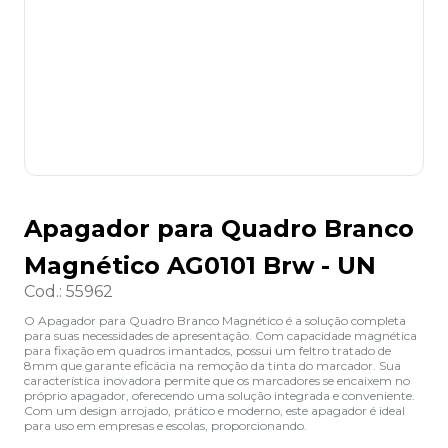
8
º
desinfetante
9
º
marca texto
10
º
cola
Apagador para Quadro Branco
Magnético AG0101 Brw - UN
Cod.
:
55962
O Apagador para Quadro Branco Magnético é a solução completa
para suas necessidades de apresentação. Com capacidade magnética
para fixação em quadros imantados, possui um feltro tratado de
8mm que garante eficácia na remoção da tinta do marcador. Sua
característica inovadora permite que os marcadores se encaixem no
próprio apagador, oferecendo uma solução integrada e conveniente.
Com um design arrojado, prático e moderno, este apagador é ideal
para uso em empresas e escolas, proporcionando.