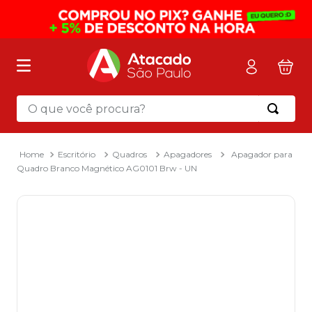
O que você procura?
Termos mais buscados
1
º
mochila
Escritório
Quadros
Apagadores
Apagador para
Quadro Branco Magnético AG0101 Brw - UN
2
º
sacola
3
º
mala
4
º
papel toalha
5
º
pasta
6
º
papel higienico
7
º
lapis