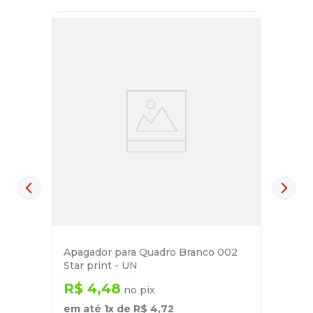
Apagador para Quadro Branco 002
Star print - UN
R$
4
,
48
no pix
em até
1
x de
R$
4
,
72