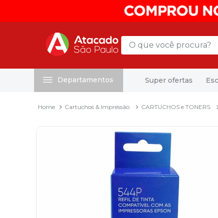
O que você procura?
Departamentos
Super ofertas
Esc
Termos mais buscados
1
º
mochila
Cartuchos & Impressão
CARTUCHOS e TONERS
2
º
sacola
3
º
mala
4
º
papel toalha
5
º
pasta
6
º
papel higienico
7
º
desinfetante
8
º
lapis