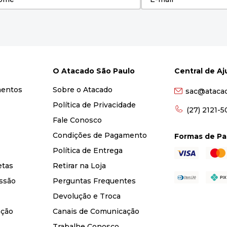
O Atacado São Paulo
Central de A
mentos
Sobre o Atacado
sac@ataca
Política de Privacidade
(27) 2121-
Fale Conosco
Condições de Pagamento
Formas de P
Política de Entrega
etas
Retirar na Loja
ssão
Perguntas Frequentes
Devolução e Troca
nção
Canais de Comunicação
Trabalhe Conosco