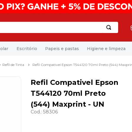
olar
Escritório
Papeis e pastas
Higiene e limpeza
Refil de Tinta
Refil Compativel Epson T544120 70ml Preto (544) Maxpri
Refil Compativel Epson
T544120 70ml Preto
(544) Maxprint - UN
Cod.
:
58306