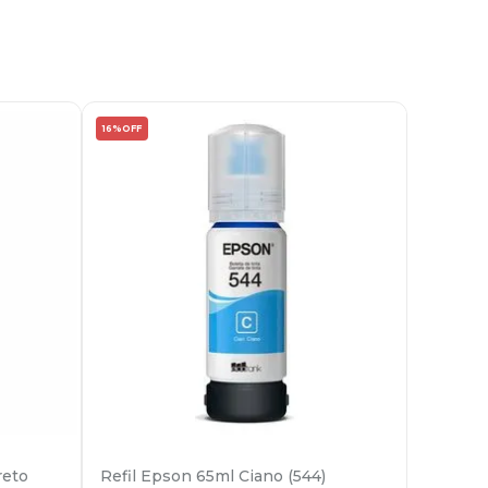
16%
OFF
reto
Refil Epson 65ml Ciano (544)