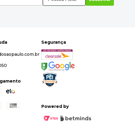
juda
Segurança
dosaopaulo.com.br
5050
agamento
Powered by