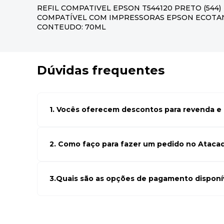
REFIL COMPATIVEL EPSON T544120 PRETO (544)
COMPATÍVEL COM IMPRESSORAS EPSON ECOTANK 
CONTEUDO: 70ML
Dúvidas frequentes
1. Vocês oferecem descontos para revenda e l
Sim, temos preços especiais para compras no atacado. Par
seus cadastro em atacado empresas e compre com os me
de negócio
2. Como faço para fazer um pedido no Ataca
Para fazer um pedido conosco, basta navegar em nosso si
desejados e adicionar ao carrinho. Em seguida, siga as ins
Se precisar de ajuda, nossa equipe de suporte está à dispos
3.Quais são as opções de pagamento disponí
Aceitamos diversas formas de pagamento, incluindo pix (5
bancário. Você pode escolher a opção que melhor se ada
momento do checkout.