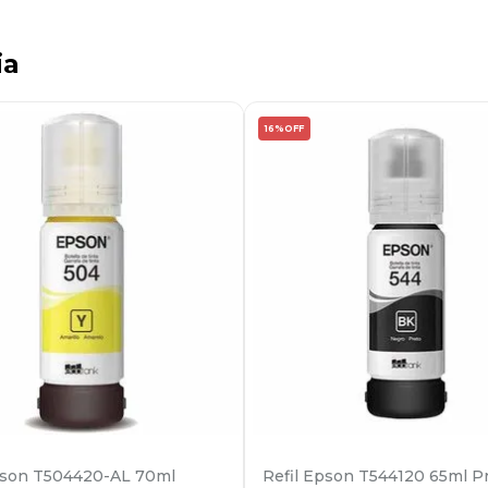
ia
16%
OFF
pson T504420-AL 70ml
Refil Epson T544120 65ml P