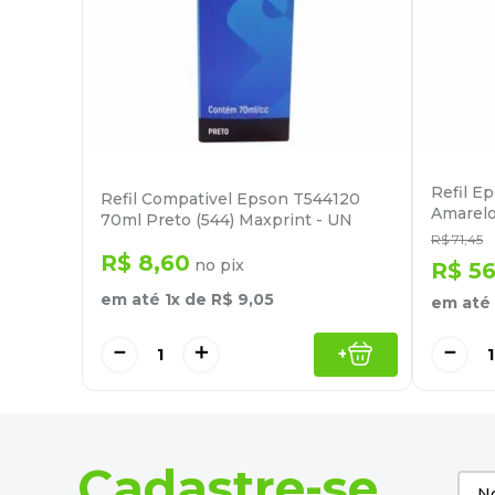
Refil E
Refil Compativel Epson T544120
Amarelo
70ml Preto (544) Maxprint - UN
R$
71
,
45
R$
8
,
60
no pix
R$
5
em até
1
x de
R$
9
,
05
em até
－
＋
－
+
Cadastre-se