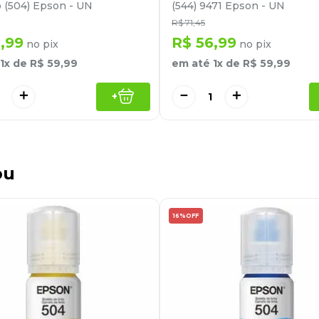
 (504) Epson - UN
(544) 9471 Epson - UN
R$
71
,
45
6
,
99
R$
56
,
99
no pix
no pix
1
x de
R$
59
,
99
em até
1
x de
R$
59
,
99
＋
－
＋
+
ou
16%
OFF