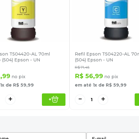
pson T504420-AL 70ml
Refil Epson T504220-AL 70
 (504) Epson - UN
(504) Epson - UN
R$
71
,
45
6
,
99
R$
56
,
99
no pix
no pix
1
x de
R$
59
,
99
em até
1
x de
R$
59
,
99
＋
－
＋
+