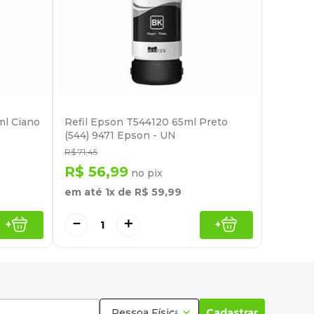
ml Ciano
Refil Epson T544120 65ml Preto
(544) 9471 Epson - UN
R$
71
,
45
R$
56
,
99
no pix
em até
1
x de
R$
59
,
99
－
＋
+
+
Pessoa Física
Cadastrar