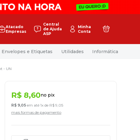
Central
Atacado
Minha
de Ajuda
Empresas
Conta
ASP
Envelopes e Etiquetas
Utilidades
Informática
nt - UN
R$
8
,
60
no pix
R$
9
,
05
em até
1
x de
R$
9
,
05
mais formas de pagamento