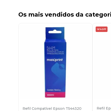
Os mais vendidos da categor
16%
OFF
Refil E
Refil Compatível Epson T544320