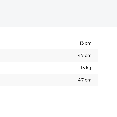
13
cm
4.7
cm
113
kg
4.7
cm