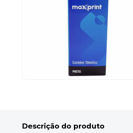
9
º
marca texto
10
º
caixa organizadora
Descrição do produto