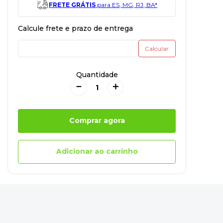
FRETE GRÁTIS
para ES, MG, RJ, BA*
Quantidade
－
＋
Comprar agora
Adicionar ao carrinho