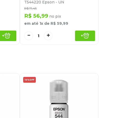
T544220 Epson - UN
R$
71
,
45
R$
56
,
99
no pix
em até
1
x de
R$
59
,
99
－
＋
+
+
16%
OFF