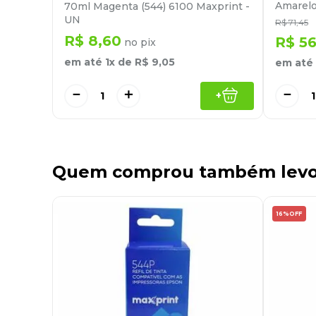
Amarelo
70ml Magenta (544) 6100 Maxprint -
UN
R$
71
,
45
R$
8
,
60
R$
5
no pix
em até
1
x de
R$
9
,
05
em até
－
＋
－
+
Quem comprou também lev
16%
OFF