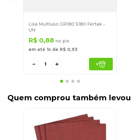
Lixa Multiuso GR180 5180 Fertak -
UN
R$
0
,
88
no pix
em até
1
x de
R$
0
,
93
－
＋
+
Quem comprou também levou