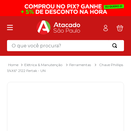
O que você procura?
Termos mais buscados
1
º
mochila
Elétrica & Manutenção
Ferramentas
Chave Phillips
1/4X6" 2122 Fertak - UN
2
º
sacola
3
º
mala
4
º
papel toalha
5
º
pasta
6
º
papel higienico
7
º
lapis