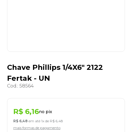
8
º
desinfetante
9
º
marca texto
10
º
cola
Chave Phillips 1/4X6" 2122
Fertak - UN
Cod.
:
58564
R$
6
,
16
no pix
R$
6
,
48
em até
1
x de
R$
6
,
48
mais formas de pagamento