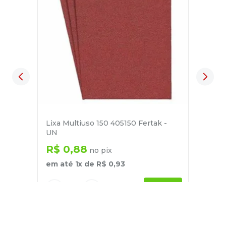
Lixa Multiuso 150 405150 Fertak -
UN
R$
0
,
88
no pix
em até
1
x de
R$
0
,
93
－
＋
+