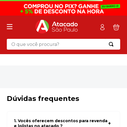
O que você procura?
OOPS!
Não encontramos nenhum resultado
para "
caneta-hidrografica-ultra-fina-
preto---un---bic
"
O que eu devo fazer?
Verifique os termos digitados.
Tente utilizar uma única palavra.
Utilize termos genéricos na busca.
Tente utilizar sinônimos do termo