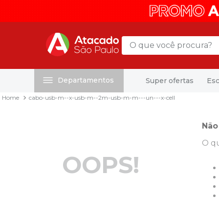
O que você procura?
Departamentos
Super ofertas
Esc
Termos mais buscados
cabo-usb-m--x-usb-m--2m-usb-m-m---un---x-cell
1
º
mochila
2
º
sacola
Não
3
º
papel toalha
O qu
4
º
pasta
OOPS!
5
º
mala
6
º
papel higienico
7
º
caixa organizadora
8
º
grampeador