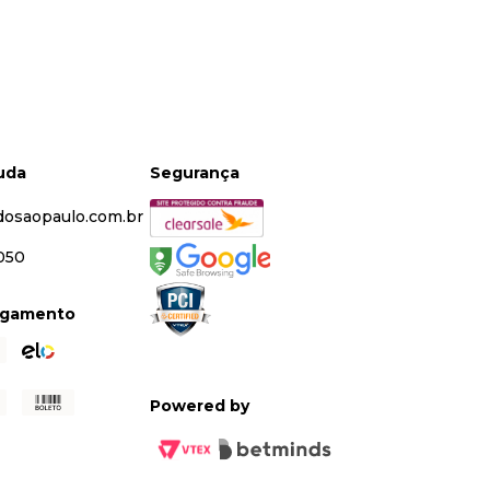
juda
Segurança
dosaopaulo.com.br
5050
agamento
Powered by