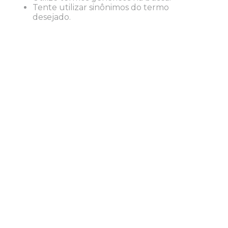
8
º
lapis
Tente utilizar sinônimos do termo
desejado.
9
º
marca texto
10
º
caixa organizadora