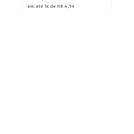
em até
1
x de
R$
4
,
74
－
＋
+
Cadastre-se
E receba nossas novidades e ofertas
Pessoa Física
Cadastrar