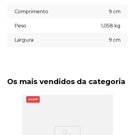
escolher a opção que melhor se adapte às suas
necessidades no momento do checkout.
Comprimento
9
cm
Peso
1,058
kg
Largura
9
cm
Os mais vendidos da categoria
4%
OFF