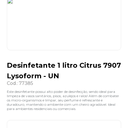
8
º
grampeador
9
º
marca texto
10
º
lapis
Desinfetante 1 litro Citrus 7907
Lysoform - UN
Cod.
:
77385
Este desinfetante possui alto poder de desinfecção, sendo ideal para
limpeza de vasos sanitários, pisos, azulejos e ralos! Além de combater
os micro-organismos e limpar, seu perfume é refrescante e
duradouro, mantendo o ambiente com um cheiro agradável. Ideal
para ambientes residenciais ou comerciais.