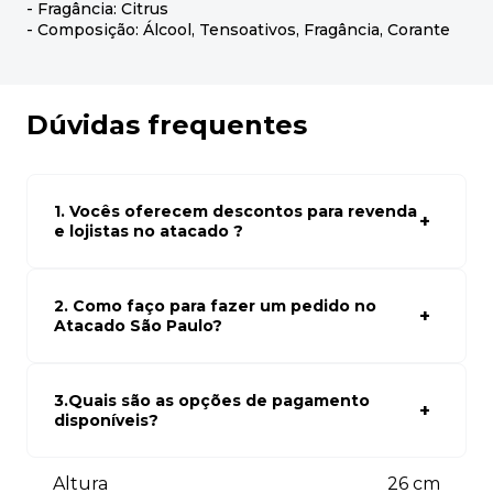
- Fragância: Citrus
- Composição: Álcool, Tensoativos, Fragância, Corante
Dúvidas frequentes
1. Vocês oferecem descontos para revenda
e lojistas no atacado ?
Sim, temos preços especiais para compras no atacado.
Para ter acessos aos preços faça seus cadastro em
atacado empresas e compre com os melhores preços
2. Como faço para fazer um pedido no
para seu modelo de negócio
Atacado São Paulo?
Para fazer um pedido conosco, basta navegar em nosso
site, selecionar os produtos desejados e adicionar ao
carrinho. Em seguida, siga as instruções para finalizar a
3.Quais são as opções de pagamento
compra. Se precisar de ajuda, nossa equipe de suporte
disponíveis?
está à disposição para auxiliá-lo.
Aceitamos diversas formas de pagamento, incluindo pix
(5% off) cartões de crédito, boleto bancário. Você pode
Altura
26
cm