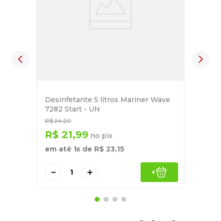
Desinfetante 5 litros Mariner Wave
7282 Start - UN
R$
24
,
20
R$
21
,
99
no pix
em até
1
x de
R$
23
,
15
－
＋
+