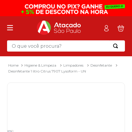
O que você procura?
Termos mais buscados
1
º
mochila
Higiene & Limpeza
Limpadores
Desinfetante
Desinfetante 1 litro Citrus 7907 Lysoform - UN
2
º
sacola
3
º
papel toalha
4
º
pasta
5
º
mala
6
º
papel higienico
7
º
caixa organizadora