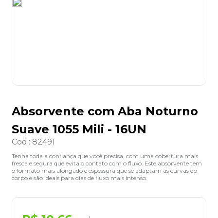
8
º
desinfetante
9
º
marca texto
10
º
cola
Absorvente com Aba Noturno
Suave 1055 Mili - 16UN
Cod.
:
82491
Tenha toda a confiança que você precisa, com uma cobertura mais
fresca e segura que evita o contato com o fluxo. Este absorvente tem
o formato mais alongado e espessura que se adaptam às curvas do
corpo e são ideais para dias de fluxo mais intenso.