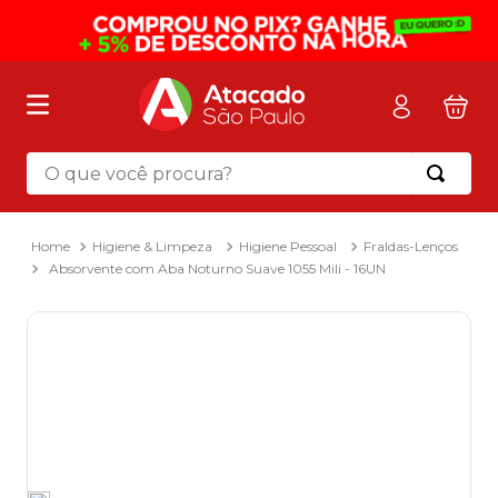
O que você procura?
Termos mais buscados
1
º
mochila
Higiene & Limpeza
Higiene Pessoal
Fraldas-Lenços
Absorvente com Aba Noturno Suave 1055 Mili - 16UN
2
º
sacola
3
º
mala
4
º
papel toalha
5
º
pasta
6
º
papel higienico
7
º
lapis