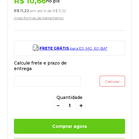
R$
10
,
66
no pix
R$
11
,
22
em até
1
x de
R$
11
,
22
mais formas de pagamento
FRETE GRÁTIS
para ES, MG, RJ, BA*
Quantidade
－
＋
Comprar agora