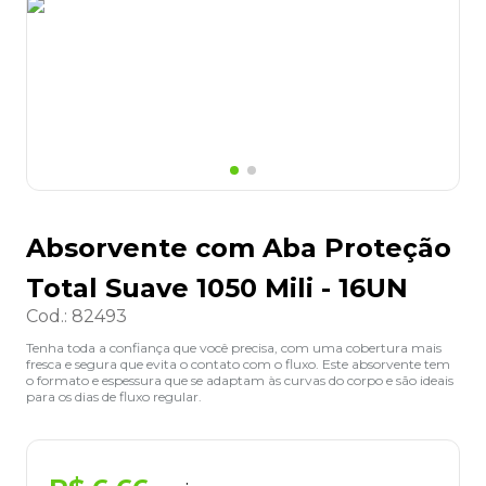
8
º
desinfetante
9
º
marca texto
10
º
cola
Absorvente com Aba Proteção
Total Suave 1050 Mili - 16UN
Cod.
:
82493
Tenha toda a confiança que você precisa, com uma cobertura mais
fresca e segura que evita o contato com o fluxo. Este absorvente tem
o formato e espessura que se adaptam às curvas do corpo e são ideais
para os dias de fluxo regular.