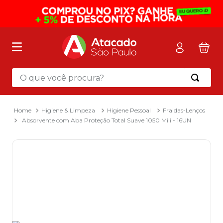
O que você procura?
Termos mais buscados
1
º
mochila
Higiene & Limpeza
Higiene Pessoal
Fraldas-Lenços
Absorvente com Aba Proteção Total Suave 1050 Mili - 16UN
2
º
sacola
3
º
mala
4
º
papel toalha
5
º
pasta
6
º
papel higienico
7
º
lapis