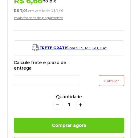
R$
6
,
66
no pix
R$
7
,
01
em até
1
x de
R$
7
,
01
mais formas de pagamento
FRETE GRÁTIS
para ES, MG, RJ, BA*
Quantidade
－
＋
Comprar agora