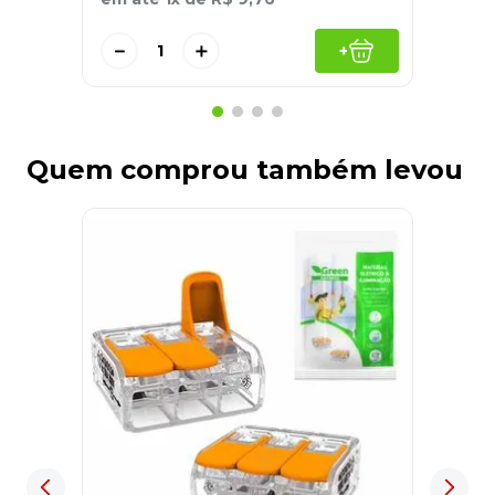
－
＋
+
Quem comprou também levou