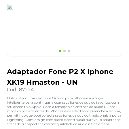
8
º
lapis
9
º
marca texto
10
º
caixa organizadora
Adaptador Fone P2 X Iphone
XK19 Hmaston - UN
Cod.
:
87224
O Adaptador para Fone de Ouvido para iPhone é a solução
inteligente para continuar a usar seus fones de ouvido favoritos com
seu dispositivo Apple. Com a remoção da entrada de áudio P2 nos
modelos mais recentes de iPhones, este adaptador preenche a lacuna,
permitindo que você conecte seus fones de ouvido tradicionais à porta
Lightning. Com design compacto e construção durável, o adaptador
é fácil de transportar e oferece qualidade de áudio nítida e clara.