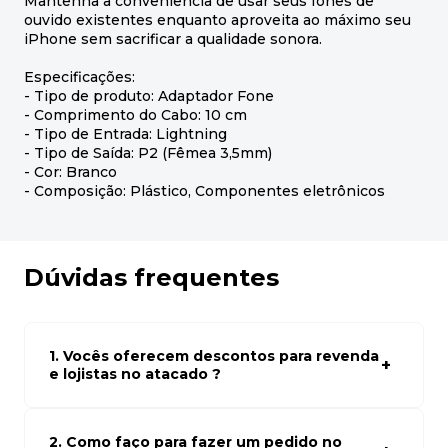
Mantenha a conveniência de usar seus fones de
ouvido existentes enquanto aproveita ao máximo seu
iPhone sem sacrificar a qualidade sonora.
Especificações:
- Tipo de produto: Adaptador Fone
- Comprimento do Cabo: 10 cm
- Tipo de Entrada: Lightning
- Tipo de Saída: P2 (Fêmea 3,5mm)
- Cor: Branco
- Composição: Plástico, Componentes eletrônicos
Dúvidas frequentes
1. Vocês oferecem descontos para revenda
e lojistas no atacado ?
Sim, temos preços especiais para compras no atacado.
Para ter acessos aos preços faça seus cadastro em
atacado empresas e compre com os melhores preços
2. Como faço para fazer um pedido no