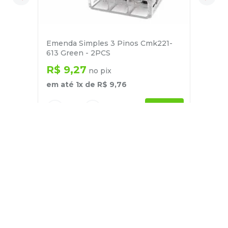
Emenda Simples 3 Pinos Cmk221-
613 Green - 2PCS
R$
9
,
27
no pix
em até
1
x de
R$
9
,
76
－
＋
+
Cadastre-se
E receba nossas novidades e ofertas