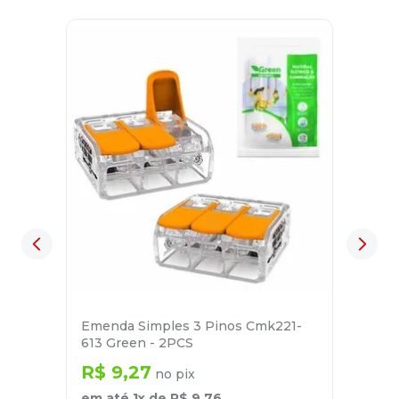
Emenda Simples 3 Pinos Cmk221-
613 Green - 2PCS
R$
9
,
27
no pix
em até
1
x de
R$
9
,
76