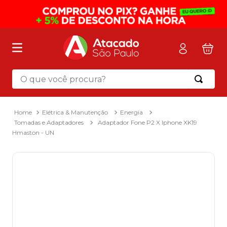
O que você procura?
Termos mais buscados
1
º
mochila
Elétrica & Manutenção
Energia
Tomadas e Adaptadores
Adaptador Fone P2 X Iphone XK19
2
º
sacola
Hmaston - UN
3
º
mala
4
º
papel toalha
5
º
pasta
6
º
papel higienico
7
º
desinfetante