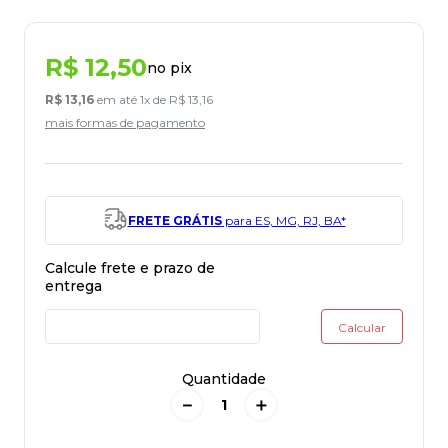
R$
12
,
50
no pix
R$
13
,
16
em até
1
x de
R$
13
,
16
mais formas de pagamento
FRETE GRÁTIS
para ES, MG, RJ, BA*
Quantidade
－
＋