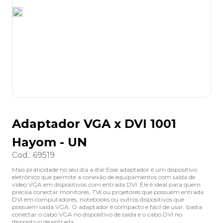
8
º
desinfetante
9
º
marca texto
10
º
cola
Adaptador VGA x DVI 1001
Hayom - UN
Cod.
:
69519
Mais praticidade no seu dia a dia! Esse adaptador é um dispositivo
eletrônico que permite a conexão de equipamentos com saída de
vídeo VGA em dispositivos com entrada DVI. Ele é ideal para quem
precisa conectar monitores, TVs ou projetores que possuem entrada
DVI em computadores, notebooks ou outros dispositivos que
possuem saída VGA. O adaptador é compacto e fácil de usar, basta
conectar o cabo VGA no dispositivo de saída e o cabo DVI no
dispositivo de entrada.