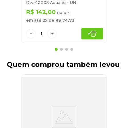
Dtv-4000S Aquario - UN
R$
142
,
00
no pix
em até
2
x de
R$
74
,
73
－
＋
+
Quem comprou também levou