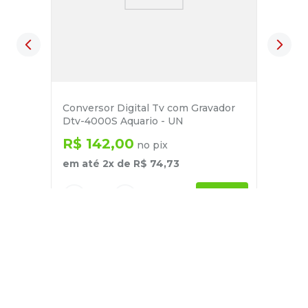
Conversor Digital Tv com Gravador
Dtv-4000S Aquario - UN
R$
142
,
00
no pix
em até
2
x de
R$
74
,
73
－
＋
+
Cadastre-se
E receba nossas novidades e ofertas