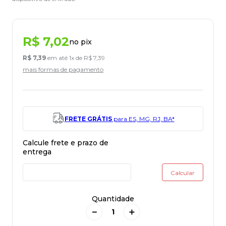
R$
7
,
02
no pix
R$
7
,
39
em até
1
x de
R$
7
,
39
mais formas de pagamento
FRETE GRÁTIS
para ES, MG, RJ, BA*
Quantidade
－
＋