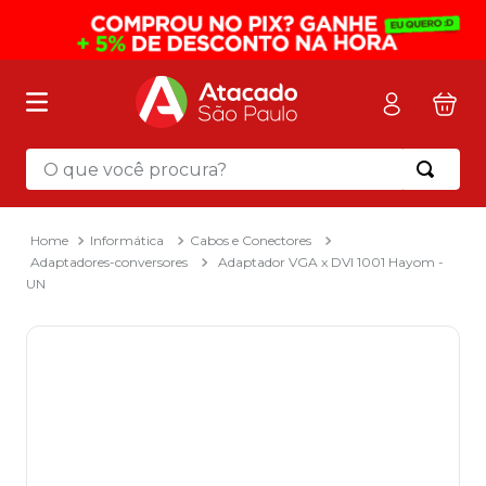
O que você procura?
Termos mais buscados
1
º
mochila
Informática
Cabos e Conectores
Adaptadores-conversores
Adaptador VGA x DVI 1001 Hayom -
2
º
sacola
UN
3
º
mala
4
º
papel toalha
5
º
pasta
6
º
papel higienico
7
º
lapis