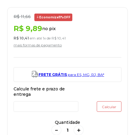
R$
11
,
66
Economize
11%
OFF
R$
9
,
89
no pix
R$
10
,
41
em até
1
x de
R$
10
,
41
mais formas de pagamento
FRETE GRÁTIS
para ES, MG, RJ, BA*
Quantidade
－
＋