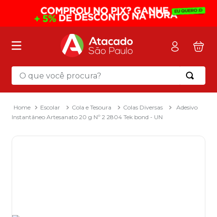
O que você procura?
Termos mais buscados
1
º
mochila
Escolar
Cola e Tesoura
Colas Diversas
Adesivo
Instantâneo Artesanato 20 g Nº 2 2804 Tek bond - UN
2
º
sacola
3
º
mala
4
º
papel toalha
5
º
pasta
6
º
papel higienico
7
º
lapis