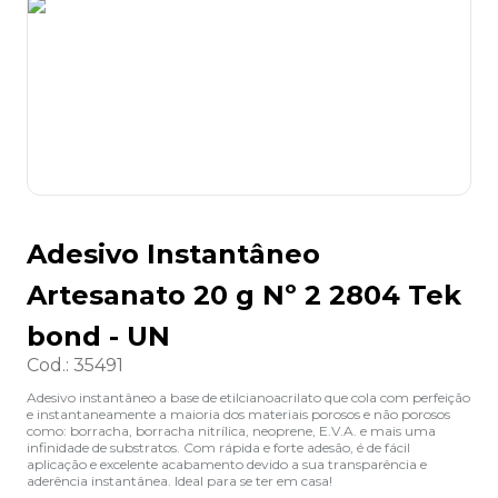
8
º
desinfetante
9
º
marca texto
10
º
cola
Adesivo Instantâneo
Artesanato 20 g Nº 2 2804 Tek
bond - UN
Cod.
:
35491
Adesivo instantâneo a base de etilcianoacrilato que cola com perfeição
e instantaneamente a maioria dos materiais porosos e não porosos
como: borracha, borracha nitrílica, neoprene, E.V.A. e mais uma
infinidade de substratos. Com rápida e forte adesão, é de fácil
aplicação e excelente acabamento devido a sua transparência e
aderência instantânea. Ideal para se ter em casa!