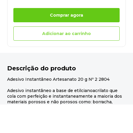
Comprar agora
Adicionar ao carrinho
Descrição do produto
Adesivo Instantâneo Artesanato 20 g Nº 2 2804
Adesivo instantâneo a base de etilcianoacrilato que
cola com perfeição e instantaneamente a maioria dos
materiais porosos e não porosos como: borracha,
borracha nitrílica, neoprene, E.V.A. e mais uma
infinidade de substratos. Com rápida e forte adesão, é
de fácil aplicação e excelente acabamento devido a sua
transparência e aderência instantânea. Ideal para se
ter em casa!