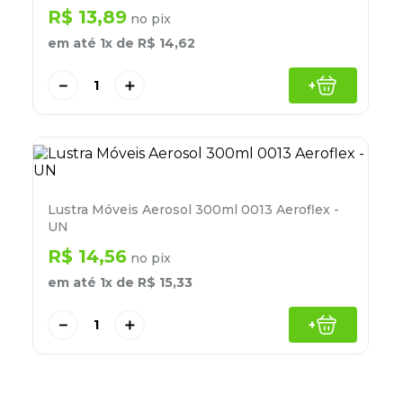
8
º
lapis
R$
13
,
89
no pix
em até
1
x de
R$
14
,
62
9
º
marca texto
10
º
caixa organizadora
－
＋
+
Lustra Móveis Aerosol 300ml 0013 Aeroflex -
UN
R$
14
,
56
no pix
em até
1
x de
R$
15
,
33
－
＋
+