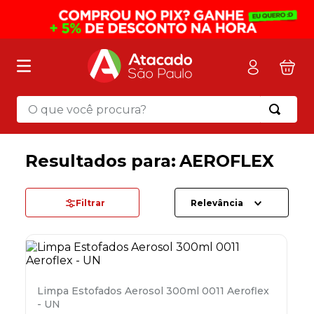
O que você procura?
Termos mais buscados
1
º
mochila
AEROFLEX
2
º
sacola
3
º
mala
Filtrar
Relevância
4
º
papel toalha
5
º
pasta
6
º
papel higienico
Limpa Estofados Aerosol 300ml 0011 Aeroflex
7
º
desinfetante
- UN