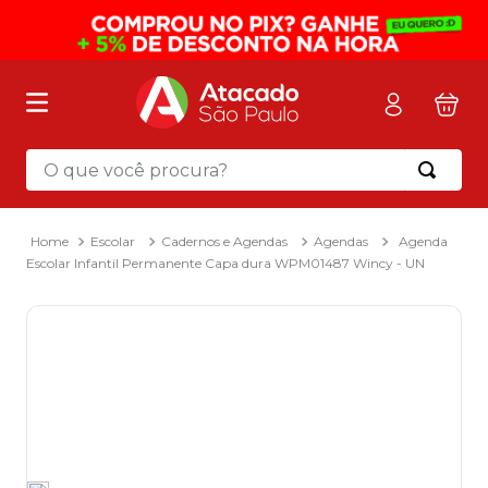
O que você procura?
Termos mais buscados
1
º
mochila
Escolar
Cadernos e Agendas
Agendas
Agenda
Escolar Infantil Permanente Capa dura WPM01487 Wincy - UN
2
º
sacola
3
º
papel toalha
4
º
mala
5
º
pasta
6
º
papel higienico
7
º
caixa organizadora