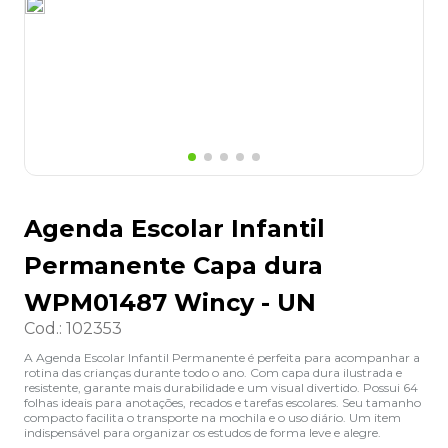
8
º
grampeador
9
º
desinfetante
10
º
marca texto
Agenda Escolar Infantil
Permanente Capa dura
WPM01487 Wincy - UN
Cod.
:
102353
A Agenda Escolar Infantil Permanente é perfeita para acompanhar a
rotina das crianças durante todo o ano. Com capa dura ilustrada e
resistente, garante mais durabilidade e um visual divertido. Possui 64
folhas ideais para anotações, recados e tarefas escolares. Seu tamanho
compacto facilita o transporte na mochila e o uso diário. Um item
indispensável para organizar os estudos de forma leve e alegre.