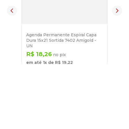
Agenda Permanente Espiral Capa
Dura 15x21 Sortida 7402 Amigold -
UN
R$
18
,
26
no pix
em até
1
x de
R$
19
,
22
－
＋
+
Cadastre-se
E receba nossas novidades e ofertas