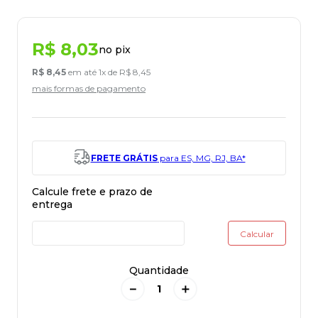
R$
8
,
03
no pix
R$
8
,
45
em até
1
x de
R$
8
,
45
mais formas de pagamento
FRETE GRÁTIS
para ES, MG, RJ, BA*
Quantidade
－
＋