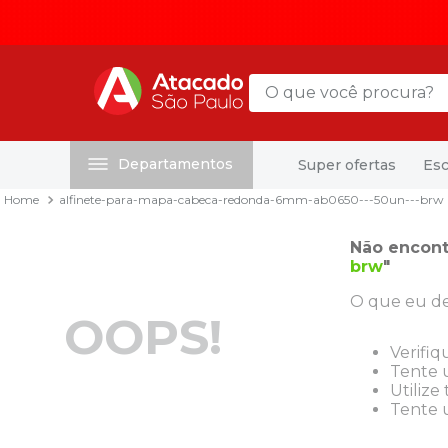
O que você procura?
Departamentos
Super ofertas
Esc
Termos mais buscados
alfinete-para-mapa-cabeca-redonda-6mm-ab0650---50un---brw
1
º
mochila
2
º
sacola
Não encont
brw
"
3
º
papel toalha
O que eu de
4
º
mala
OOPS!
5
º
pasta
Verifiq
Tente u
6
º
papel higienico
Utilize
Tente u
7
º
caixa organizadora
8
º
grampeador