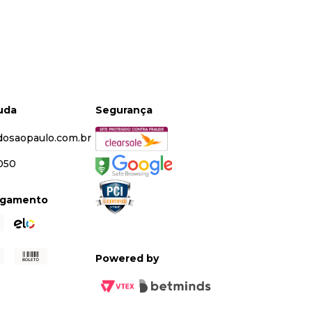
juda
Segurança
dosaopaulo.com.br
5050
agamento
Powered by