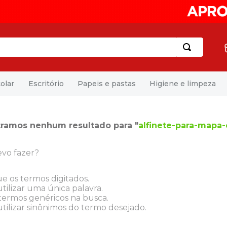
olar
Escritório
Papeis e pastas
Higiene e limpeza
ramos nenhum resultado para "
alfinete-para-mapa
vo fazer?
ue os termos digitados.
tilizar uma única palavra.
 termos genéricos na busca.
tilizar sinônimos do termo desejado.