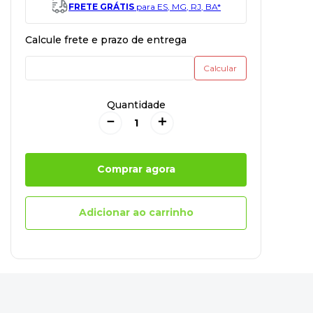
FRETE GRÁTIS
para ES, MG, RJ, BA*
Quantidade
－
＋
Comprar agora
Adicionar ao carrinho