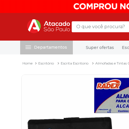
O que você procura?
Departamentos
Super ofertas
Esc
Termos mais buscados
1
º
mochila
Escritório
Escrita Escritorio
Almofadas e Tintas
2
º
sacola
3
º
papel toalha
4
º
pasta
5
º
mala
6
º
papel higienico
7
º
caixa organizadora
8
º
grampeador