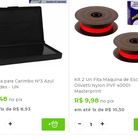
Kit 2 Un Fita Máquina de Es
a para Carimbo Nº3 Azul
Olivetti Nylon PVF 40001
dex - UN
Masterprint
48
no pix
R$
9
,
98
no pix
1
x de
R$
8
,
93
em até
1
x de
R$
10
,
50
＋
－
＋
+