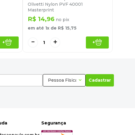
Olivetti Nylon PVF 40001
Masterprint
R$
14
,
96
no pix
em até
1
x de
R$
15
,
75
－
＋
+
+
Pessoa Física
Cadastrar
juda
Segurança
dosaopaulo.com.br