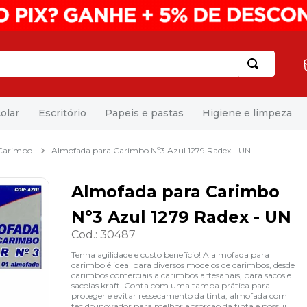
olar
Escritório
Papeis e pastas
Higiene e limpeza
 Carimbo
Almofada para Carimbo Nº3 Azul 1279 Radex - UN
Almofada para Carimbo
Nº3 Azul 1279 Radex - UN
Cod.
:
30487
Tenha agilidade e custo benefício! A almofada para
carimbo é ideal para diversos modelos de carimbos, desde
carimbos comerciais a carimbos artesanais, para sacos e
sacolas kraft. Conta com uma tampa prática para
proteger e evitar ressecamento da tinta, almofada com
tecido inovador para melhor absorção da tinta e possui