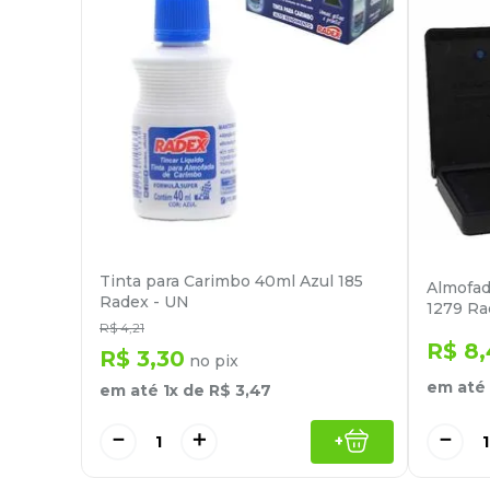
Tinta para Carimbo 40ml Azul 185
Almofad
Radex - UN
1279 Ra
R$
4
,
21
R$
8
,
R$
3
,
30
no pix
em até
em até
1
x de
R$
3
,
47
－
－
＋
+