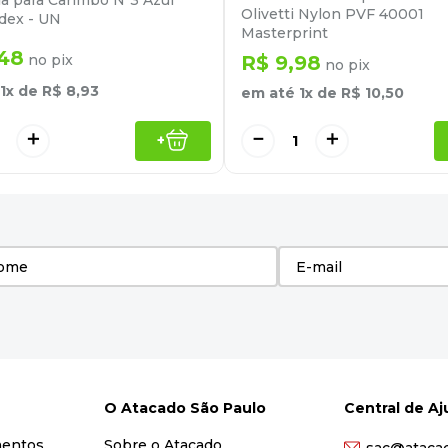
a para Carimbo Nº3 Azul
Olivetti Nylon PVF 40001
dex - UN
Masterprint
48
no pix
R$
9
,
98
no pix
1
x de
R$
8
,
93
em até
1
x de
R$
10
,
50
＋
－
＋
+
O Atacado São Paulo
Central de A
mentos
Sobre o Atacado
sac@ataca