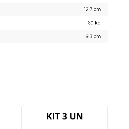
12.7
cm
60
kg
9.3
cm