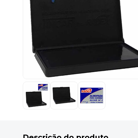
9
º
marca texto
10
º
lapis
Descrição do produto