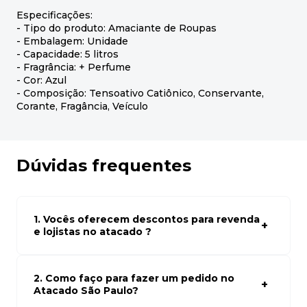
Especificações:
- Tipo do produto: Amaciante de Roupas
- Embalagem: Unidade
- Capacidade: 5 litros
- Fragrância: + Perfume
- Cor: Azul
- Composição: Tensoativo Catiônico, Conservante,
Corante, Fragância, Veículo
Dúvidas frequentes
1. Vocês oferecem descontos para revenda
e lojistas no atacado ?
Sim, temos preços especiais para compras no atacado.
Para ter acessos aos preços faça seus cadastro em
atacado empresas e compre com os melhores preços
2. Como faço para fazer um pedido no
para seu modelo de negócio
Atacado São Paulo?