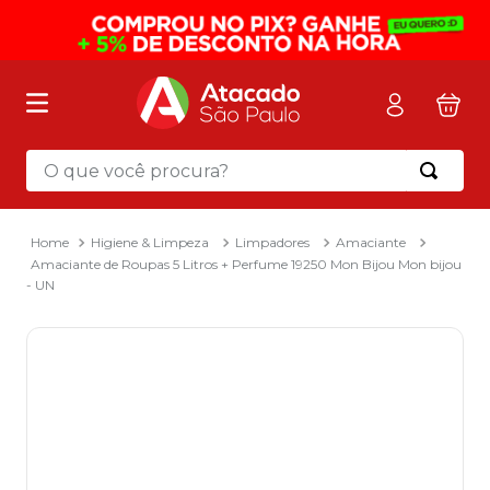
O que você procura?
Termos mais buscados
1
º
mochila
Higiene & Limpeza
Limpadores
Amaciante
Amaciante de Roupas 5 Litros + Perfume 19250 Mon Bijou Mon bijou
2
º
sacola
- UN
3
º
papel toalha
4
º
pasta
5
º
mala
6
º
papel higienico
7
º
caixa organizadora