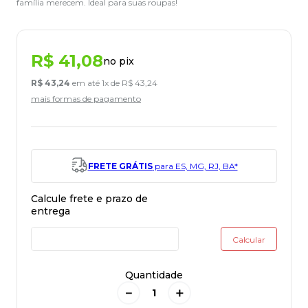
família merecem. Ideal para suas roupas!
R$
41
,
08
no pix
R$
43
,
24
em até
1
x de
R$
43
,
24
mais formas de pagamento
FRETE GRÁTIS
para ES, MG, RJ, BA*
Quantidade
－
＋