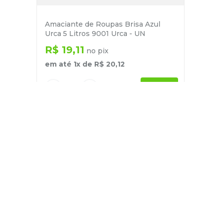
Amaciante de Roupas Brisa Azul
Urca 5 Litros 9001 Urca - UN
R$
19
,
11
no pix
em até
1
x de
R$
20
,
12
－
＋
+
Cadastre-se
E receba nossas novidades e ofertas