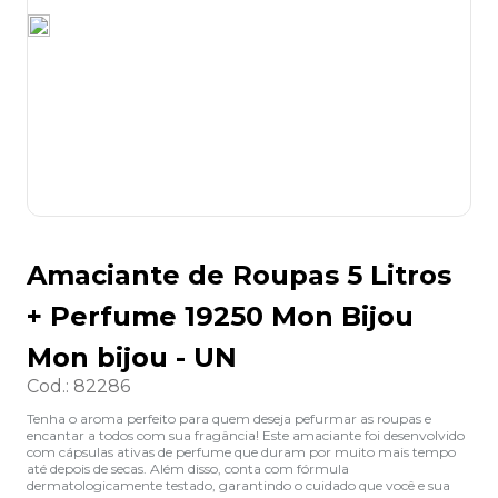
8
º
grampeador
9
º
marca texto
10
º
lapis
Amaciante de Roupas 5 Litros
+ Perfume 19250 Mon Bijou
Mon bijou - UN
Cod.
:
82286
Tenha o aroma perfeito para quem deseja pefurmar as roupas e
encantar a todos com sua fragância! Este amaciante foi desenvolvido
com cápsulas ativas de perfume que duram por muito mais tempo
até depois de secas. Além disso, conta com fórmula
dermatologicamente testado, garantindo o cuidado que você e sua