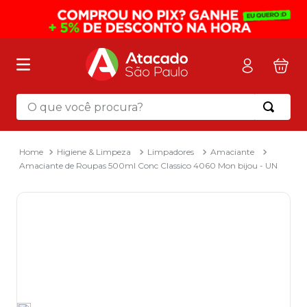
O que você procura?
Termos mais buscados
1
º
mochila
Higiene & Limpeza
Limpadores
Amaciante
Amaciante de Roupas 500ml Conc Classico 4060 Mon bijou - UN
2
º
sacola
3
º
mala
4
º
papel toalha
5
º
pasta
6
º
papel higienico
7
º
desinfetante