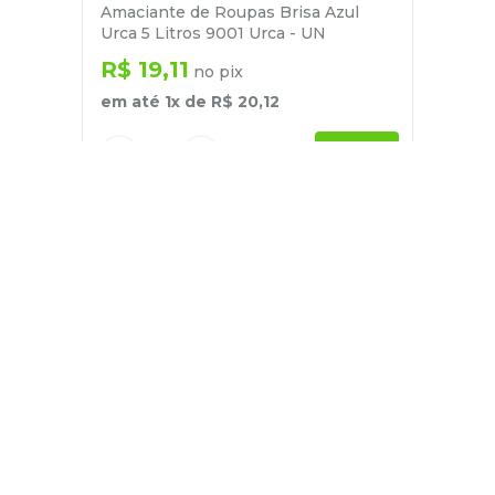
Amaciante de Roupas Brisa Azul
Urca 5 Litros 9001 Urca - UN
R$
19
,
11
no pix
em até
1
x de
R$
20
,
12
－
＋
+
Cadastre-se
E receba nossas novidades e ofertas