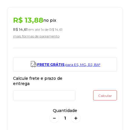
R$
13
,
88
no pix
R$
14
,
61
em até
1
x de
R$
14
,
61
mais formas de pagamento
FRETE GRÁTIS
para ES, MG, RJ, BA*
Quantidade
－
＋