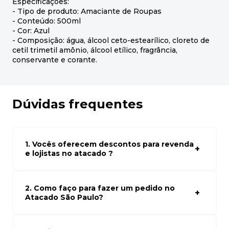
Especificações:
- Tipo de produto: Amaciante de Roupas
- Conteúdo: 500ml
- Cor: Azul
- Composição: água, álcool ceto-estearílico, cloreto de
cetil trimetil amônio, álcool etílico, fragrância,
conservante e corante.
Dúvidas frequentes
1. Vocês oferecem descontos para revenda
e lojistas no atacado ?
Sim, temos preços especiais para compras no atacado.
Para ter acessos aos preços faça seus cadastro em
atacado empresas e compre com os melhores preços
2. Como faço para fazer um pedido no
para seu modelo de negócio
Atacado São Paulo?
Para fazer um pedido conosco, basta navegar em nosso
site, selecionar os produtos desejados e adicionar ao