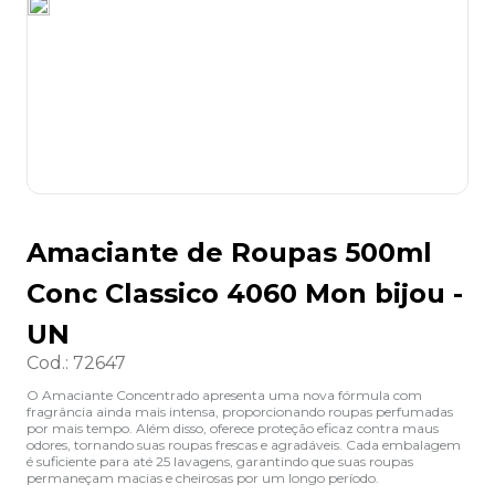
8
º
lapis
9
º
marca texto
10
º
caixa organizadora
Amaciante de Roupas 500ml
Conc Classico 4060 Mon bijou -
UN
Cod.
:
72647
O Amaciante Concentrado apresenta uma nova fórmula com
fragrância ainda mais intensa, proporcionando roupas perfumadas
por mais tempo. Além disso, oferece proteção eficaz contra maus
odores, tornando suas roupas frescas e agradáveis. Cada embalagem
é suficiente para até 25 lavagens, garantindo que suas roupas
permaneçam macias e cheirosas por um longo período.