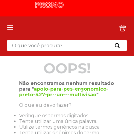
O que você procura?
Termos mais buscados
OOPS!
1
º
mochila
2
º
sacola
Não encontramos nenhum resultado
3
º
papel toalha
para "
apoio-para-pes-ergonomico-
preto-427-pr--un---multivisao
"
4
º
mala
O que eu devo fazer?
5
º
pasta
Verifique os termos digitados.
6
º
papel higienico
Tente utilizar uma única palavra.
7
º
caixa organizadora
Utilize termos genéricos na busca.
Tente utilizar sinônimos do termo