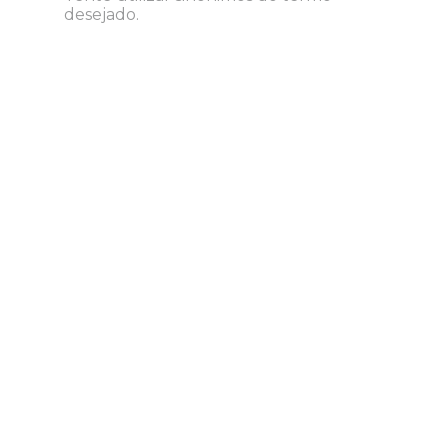
8
º
grampeador
desejado.
9
º
desinfetante
10
º
marca texto