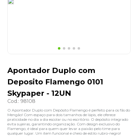
8
º
lapis
9
º
marca texto
10
º
caixa organizadora
Apontador Duplo com
Deposito Flamengo 0101
Skypaper - 12UN
Cod.
:
98108
O Apontador Duplo com Depósito Flamengo é perfeito para os fãs do
Mengão! Com espaço para dois tamanhos de lápis, ele oferece
praticidade no dia a dia escolar ou no escritório. O depósito integrado
evita sujeiras, garantindo organização. Com design exclusivo do
Flamengo, é ideal para quem quer levar a paixão pelo time para
qualquer lugar. Um item funcional e cheio de estilo rubro-negro!