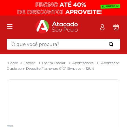
O que você procura?
Termos mais buscados
1
º
mochila
Escolar
Escrita Escolar
Apontadores
Apontador
Duplo com Deposito Flamengo 0101 Skypaper - 12UN
2
º
sacola
3
º
mala
4
º
papel toalha
5
º
pasta
6
º
papel higienico
7
º
desinfetante