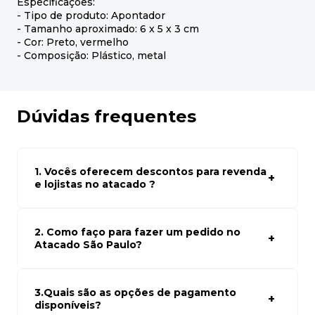
Especificações:
- Tipo de produto: Apontador
- Tamanho aproximado: 6 x 5 x 3 cm
- Cor: Preto, vermelho
- Composição: Plástico, metal
Dúvidas frequentes
1. Vocês oferecem descontos para revenda
e lojistas no atacado ?
Sim, temos preços especiais para compras no atacado.
Para ter acessos aos preços faça seus cadastro em
atacado empresas e compre com os melhores preços
2. Como faço para fazer um pedido no
para seu modelo de negócio
Atacado São Paulo?
Para fazer um pedido conosco, basta navegar em nosso
site, selecionar os produtos desejados e adicionar ao
carrinho. Em seguida, siga as instruções para finalizar a
3.Quais são as opções de pagamento
compra. Se precisar de ajuda, nossa equipe de suporte
disponíveis?
está à disposição para auxiliá-lo.