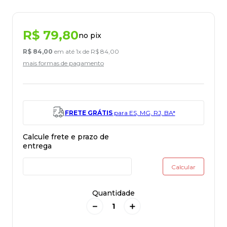
R$
79
,
80
no pix
R$
84
,
00
em até
1
x de
R$
84
,
00
mais formas de pagamento
FRETE GRÁTIS
para ES, MG, RJ, BA*
Quantidade
－
＋