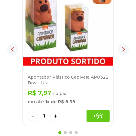
Apontador Plástico Capivara AP0322
Brw - UN
R$
7
,
97
no pix
em até
1
x de
R$
8
,
39
－
＋
+