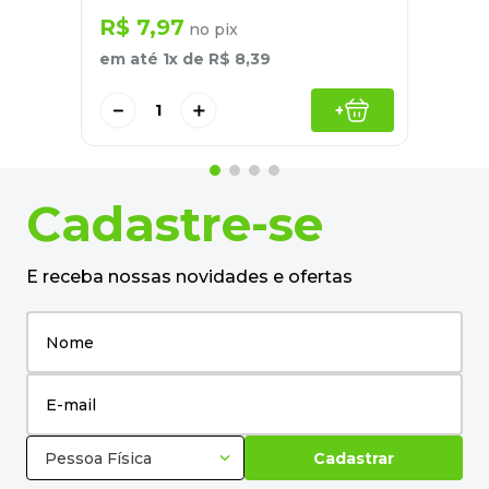
R$
7
,
97
no pix
em até
1
x de
R$
8
,
39
－
＋
+
Cadastre-se
E receba nossas novidades e ofertas
Pessoa Física
Cadastrar