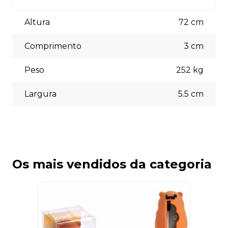
Aceitamos diversas formas de pagamento, incluindo pix
(5% off) cartões de crédito, boleto bancário. Você pode
Altura
72
cm
escolher a opção que melhor se adapte às suas
necessidades no momento do checkout.
Comprimento
3
cm
Peso
252
kg
Largura
5.5
cm
Os mais vendidos da categoria