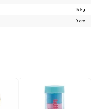
15
kg
9
cm