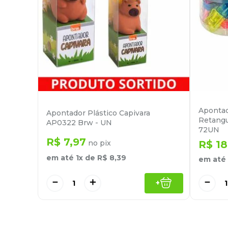
Apontad
Apontador Plástico Capivara
Retangu
AP0322 Brw - UN
72UN
R$
7
,
97
no pix
R$
18
em até
1
x de
R$
8
,
39
em até
－
＋
－
+