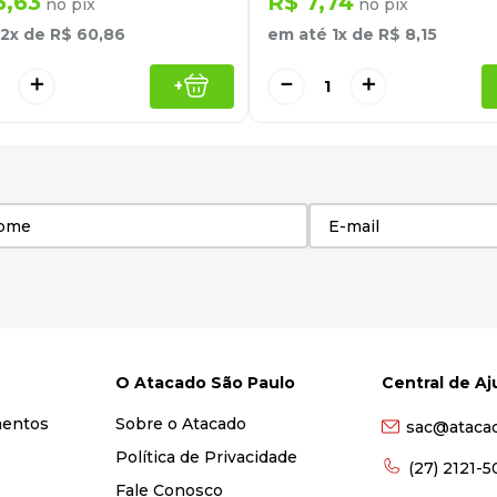
5
,
63
R$
7
,
74
no pix
no pix
2
x de
R$
60
,
86
em até
1
x de
R$
8
,
15
＋
－
＋
+
O Atacado São Paulo
Central de A
mentos
Sobre o Atacado
sac@ataca
Política de Privacidade
(27) 2121-
Fale Conosco