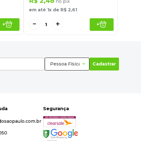
R$
2
,
48
no pix
em até
1
x de
R$
2
,
61
－
＋
+
+
Pessoa Física
Cadastrar
juda
Segurança
dosaopaulo.com.br
5050