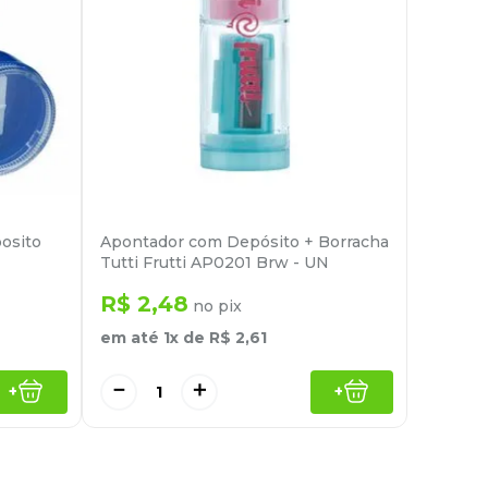
osito
Apontador com Depósito + Borracha
Tutti Frutti AP0201 Brw - UN
R$
2
,
48
no pix
em até
1
x de
R$
2
,
61
－
＋
+
+