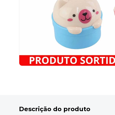
9
º
desinfetante
10
º
marca texto
Descrição do produto