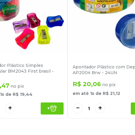
or Plástico Simples
Apontador Plástico com Dep
lar BM2043 First brasil -
AP2004 Brw - 24UN
R$
20
,
06
,
47
no pix
no pix
em até
1
x de
R$
21
,
12
1
x de
R$
19
,
44
＋
－
＋
+