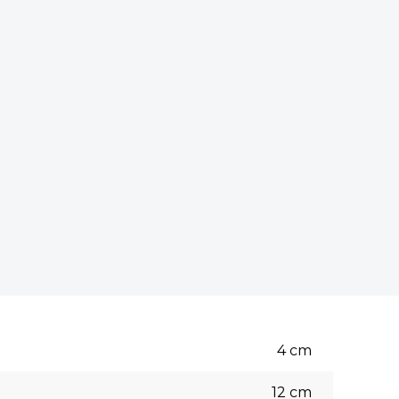
4
cm
12
cm