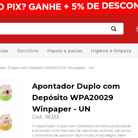
olar
Escritório
Papeis e pastas
Higiene e limpeza
dor Duplo com Depósito WPA20029 Winpaper - UN
Apontador Duplo com
Depósito WPA20029
Winpaper - UN
Cod.
:
96355
O Apontador Duplo com Depósito combina praticidade
e diversão! Com formato de adoráveis animais, ele torna
o momento de apontar lápis muito mais alegre. Ideal