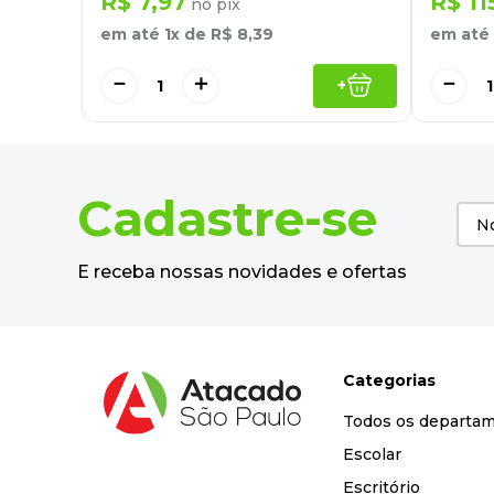
R$
7
,
97
R$
11
no pix
em até
1
x de
R$
8
,
39
em até
－
＋
－
+
Cadastre-se
E receba nossas novidades e ofertas
Categorias
Todos os departa
Escolar
Escritório