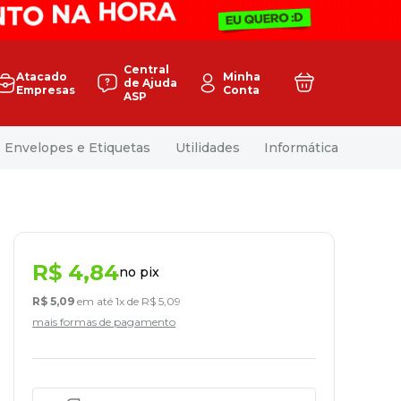
Central
Atacado
Minha
de Ajuda
Empresas
Conta
ASP
Envelopes e Etiquetas
Utilidades
Informática
R$
4
,
84
no pix
R$
5
,
09
em até
1
x de
R$
5
,
09
mais formas de pagamento