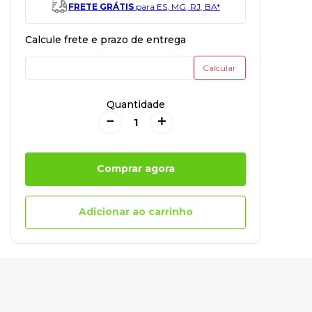
FRETE GRÁTIS
para ES, MG, RJ, BA*
Quantidade
－
＋
Comprar agora
Adicionar ao carrinho