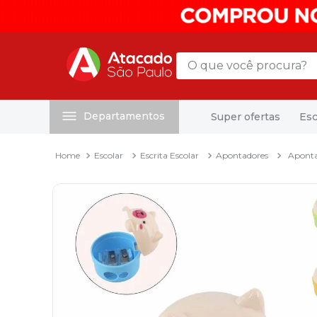
O que você procura?
Departamentos
Super ofertas
Esc
Termos mais buscados
1
º
mochila
Escolar
Escrita Escolar
Apontadores
Aponta
2
º
sacola
3
º
papel toalha
4
º
mala
5
º
pasta
6
º
papel higienico
7
º
caixa organizadora
8
º
grampeador