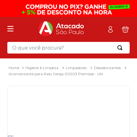
O que você procura?
Termos mais buscados
1
º
mochila
Higiene & Limpeza
Limpadores
Desodorizantes
Aromatizante para Ralo Cereja 00203 Premisse - UN
2
º
sacola
3
º
papel toalha
4
º
mala
5
º
pasta
6
º
papel higienico
7
º
caixa organizadora