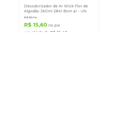
Desodorizador de Ar Wick Flor de
Algodão 360ml 2841 Bom ar - UN
R$
18
,
94
R$
15
,
60
no pix
em até
1
x de
R$
16
,
42
－
＋
+
Cadastre-se
E receba nossas novidades e ofertas