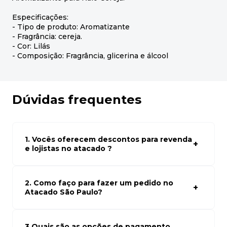
Especificações:
- Tipo de produto: Aromatizante
- Fragrância: cereja.
- Cor: Lilás
- Composição: Fragrância, glicerina e álcool
Dúvidas frequentes
1. Vocês oferecem descontos para revenda
e lojistas no atacado ?
Sim, temos preços especiais para compras no atacado.
Para ter acessos aos preços faça seus cadastro em
atacado empresas e compre com os melhores preços
2. Como faço para fazer um pedido no
para seu modelo de negócio
Atacado São Paulo?
Para fazer um pedido conosco, basta navegar em nosso
site, selecionar os produtos desejados e adicionar ao
carrinho. Em seguida, siga as instruções para finalizar a
3.Quais são as opções de pagamento