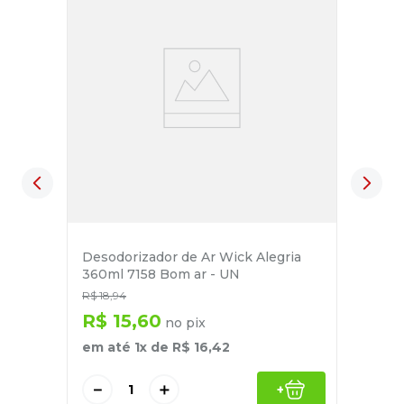
Desodorizador de Ar Wick Alegria
360ml 7158 Bom ar - UN
R$
18
,
94
R$
15
,
60
no pix
em até
1
x de
R$
16
,
42
－
＋
+