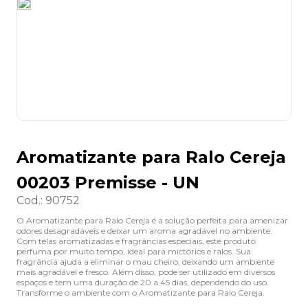
8
º
grampeador
9
º
desinfetante
10
º
marca texto
Aromatizante para Ralo Cereja
00203 Premisse - UN
Cod.
:
90752
O Aromatizante para Ralo Cereja é a solução perfeita para amenizar
odores desagradáveis e deixar um aroma agradável no ambiente.
Com telas aromatizadas e fragrâncias especiais, este produto
perfuma por muito tempo, ideal para mictórios e ralos. Sua
fragrância ajuda a eliminar o mau cheiro, deixando um ambiente
mais agradável e fresco. Além disso, pode ser utilizado em diversos
espaços e tem uma duração de 20 a 45 dias, dependendo do uso.
Transforme o ambiente com o Aromatizante para Ralo Cereja.