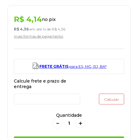
R$
4
,
14
no pix
R$
4
,
36
em até
1
x de
R$
4
,
36
mais formas de pagamento
FRETE GRÁTIS
para ES, MG, RJ, BA*
Quantidade
－
＋