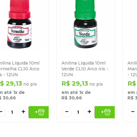
ilina Líquida 10ml
Anilina Líquida 10ml
Anil
ermelha CL10 Arco
Verde CL10 Arco iris -
Marr
is - 12UN
12UN
- 1
$
29
,
13
R$
29
,
13
R$
no pix
no pix
m até
1
x de
em até
1
x de
em 
$
30
,
66
R$
30
,
66
R$
－
＋
－
＋
－
+
+