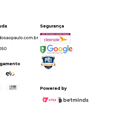
juda
Segurança
dosaopaulo.com.br
5050
agamento
Powered by