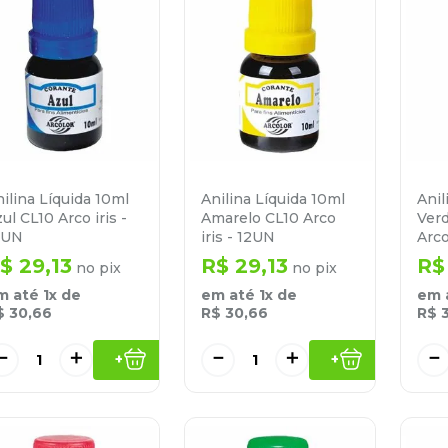
ilina Líquida 10ml
Anilina Líquida 10ml
Anil
ul CL10 Arco iris -
Amarelo CL10 Arco
Ver
2UN
iris - 12UN
Arco
$
29
,
13
R$
29
,
13
R$
no pix
no pix
m até
1
x de
em até
1
x de
em 
$
30
,
66
R$
30
,
66
R$
－
＋
－
＋
－
+
+