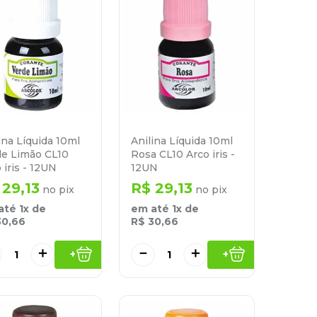
ina Líquida 10ml
Anilina Líquida 10ml
de Limão CL10
Rosa CL10 Arco iris -
 iris - 12UN
12UN
29
,
13
R$
29
,
13
no pix
no pix
até
1
x de
em até
1
x de
30
,
66
R$
30
,
66
＋
－
＋
+
+