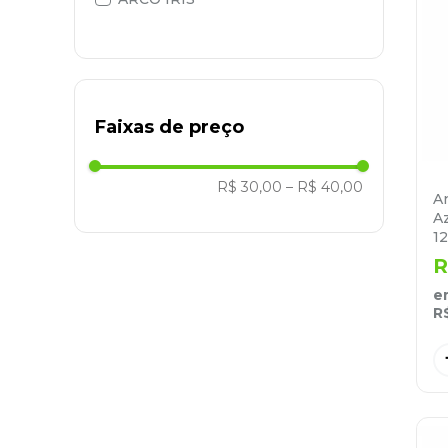
9
º
marca texto
10
º
caixa organizadora
Faixas de preço
R$ 30,00
–
R$ 40,00
An
Az
1
R
e
R