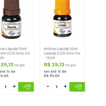
ina Líquida 10ml
Anilina Líquida 10ml
om CL10 Arco iris
Laranja CL10 Arco iris
2UN
- 12UN
29
,
13
R$
29
,
13
no pix
no pix
até
1
x de
em até
1
x de
30
,
66
R$
30
,
66
＋
－
＋
+
+