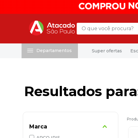
O que você procura?
Departamentos
Super ofertas
Esc
Termos mais buscados
1
º
mochila
2
º
sacola
3
º
mala
4
º
papel toalha
5
º
pasta
6
º
papel higienico
Marca
7
º
desinfetante
ARCO IRIS
8
º
lapis