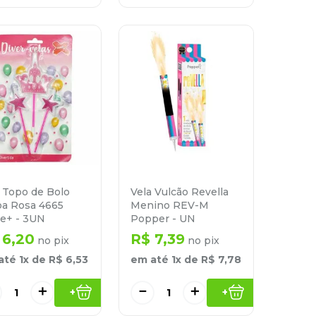
 Topo de Bolo
Vela Vulcão Revella
oa Rosa 4665
Menino REV-M
e+ - 3UN
Popper - UN
6
,
20
R$
7
,
39
no pix
no pix
até
1
x de
R$
6
,
53
em até
1
x de
R$
7
,
78
＋
－
＋
+
+