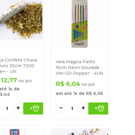
ça Confete Chuva
Vela Mágica Palito
Ouro 30cm 7200
15cm Neon Dourada
e+ - UN
VM-GD Popper - 4UN
12
,
77
no pix
R$
6
,
04
no pix
até
1
x de
em até
1
x de
R$
6
,
36
13
,
44
＋
－
＋
+
+