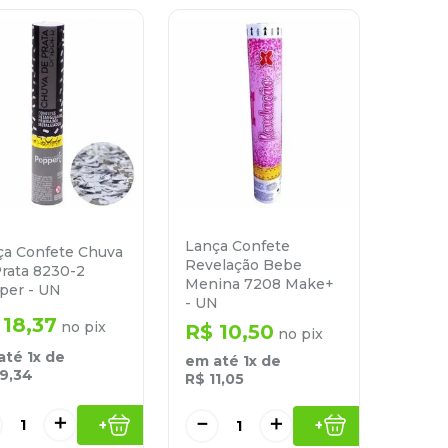
Lança Confete
ça Confete Chuva
Revelação Bebe
rata 8230-2
Menina 7208 Make+
per - UN
- UN
18
,
37
no pix
R$
10
,
50
no pix
até
1
x de
em até
1
x de
19
,
34
R$
11
,
05
＋
－
＋
+
+