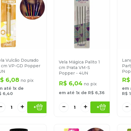
ela Vulcão Dourado
Lan
Vela Mágica Palito 1
5 cm VP-GD Popper
Part
cm Prata VM-S
 UN
Pop
Popper - 4UN
$
6
,
08
R$
no pix
R$
6
,
04
no pix
m até
1
x de
em 
em até
1
x de
R$
6
,
36
$
6
,
40
R$
－
＋
－
＋
－
+
+