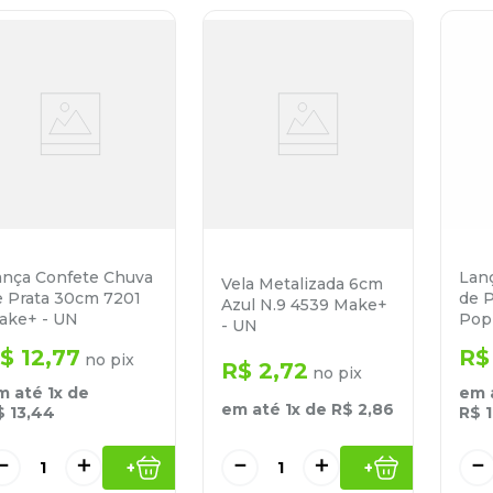
ança Confete Chuva
Lan
Vela Metalizada 6cm
e Prata 30cm 7201
de P
Azul N.9 4539 Make+
ake+ - UN
Pop
- UN
$
12
,
77
R$
no pix
R$
2
,
72
no pix
m até
1
x de
em 
em até
1
x de
R$
2
,
86
$
13
,
44
R$
－
＋
－
＋
－
+
+