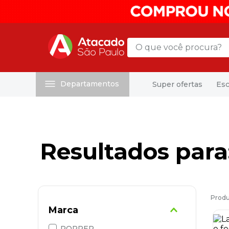
O que você procura?
Departamentos
Super ofertas
Esc
Termos mais buscados
1
º
mochila
2
º
sacola
3
º
mala
4
º
papel toalha
5
º
pasta
6
º
papel higienico
Marca
7
º
desinfetante
POPPER
8
º
lapis