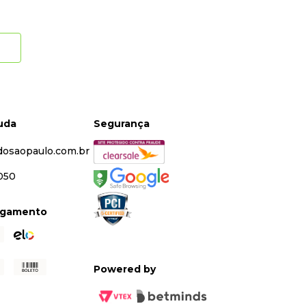
juda
Segurança
dosaopaulo.com.br
5050
agamento
Powered by