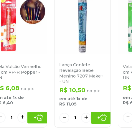
Lança Confete
ela Vulcão Vermelho
Vela
Revelação Bebe
5 cm VP-R Popper -
cm 
Menino 7207 Make+
N
UN
- UN
$
6
,
08
R$
no pix
R$
10
,
50
no pix
m até
1
x de
em 
em até
1
x de
$
6
,
40
R$
R$
11
,
05
－
＋
－
－
＋
+
+