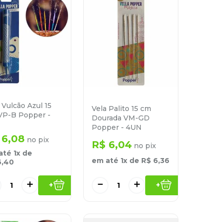
 Vulcão Azul 15
Vela Palito 15 cm
VP-B Popper -
Dourada VM-GD
Popper - 4UN
6
,
08
no pix
R$
6
,
04
no pix
até
1
x de
em até
1
x de
R$
6
,
36
6
,
40
＋
－
＋
+
+