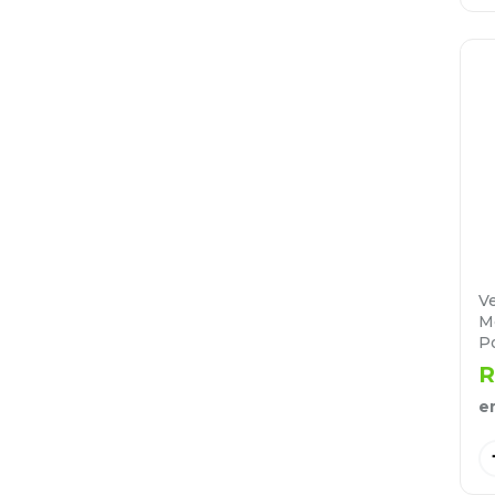
Ve
M
P
R
e