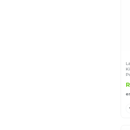
L
K
P
R
e