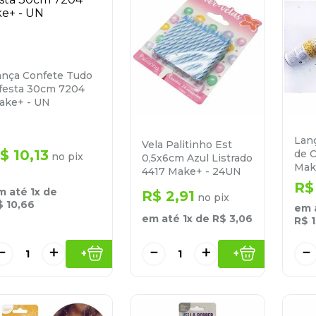
ança Confete Tudo
 festa 30cm 7204
ake+ - UN
Lan
Vela Palitinho Est
$
10
,
13
de 
no pix
0,5x6cm Azul Listrado
Mak
4417 Make+ - 24UN
R$
m até
1
x de
R$
2
,
91
no pix
$
10
,
66
em 
em até
1
x de
R$
3
,
06
R$
－
＋
－
＋
－
+
+