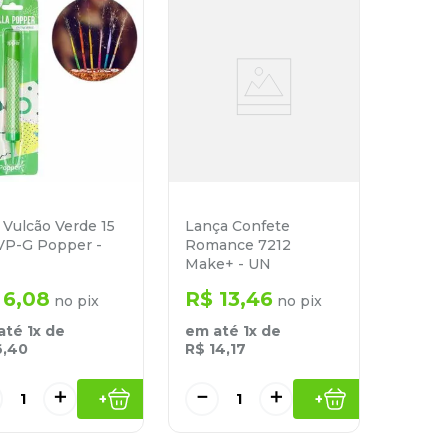
 Vulcão Verde 15
Lança Confete
VP-G Popper -
Romance 7212
Make+ - UN
6
,
08
R$
13
,
46
no pix
no pix
até
1
x de
em até
1
x de
6
,
40
R$
14
,
17
＋
－
＋
+
+