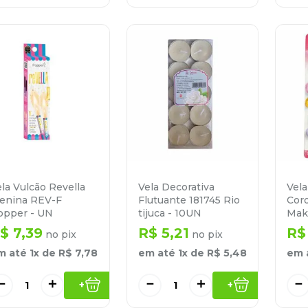
la Vulcão Revella
Vela Decorativa
Vela
enina REV-F
Flutuante 181745 Rio
Cor
opper - UN
tijuca - 10UN
Mak
$
7
,
39
R$
5
,
21
R$
no pix
no pix
m até
1
x de
R$
7
,
78
em até
1
x de
R$
5
,
48
em 
－
＋
－
＋
－
+
+