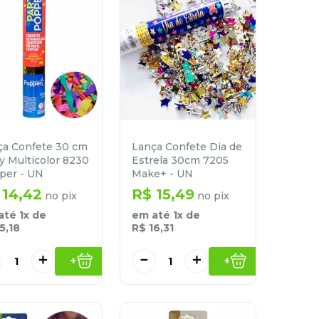
ça Confete 30 cm
Lança Confete Dia de
y Multicolor 8230
Estrela 30cm 7205
per - UN
Make+ - UN
14
,
42
R$
15
,
49
no pix
no pix
até
1
x de
em até
1
x de
15
,
18
R$
16
,
31
＋
－
＋
+
+