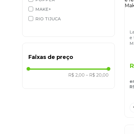
MAKE+
9
º
marca texto
RIO TIJUCA
10
º
caixa organizadora
L
e
M
Faixas de preço
R
R$ 2,00
–
R$ 20,00
e
R