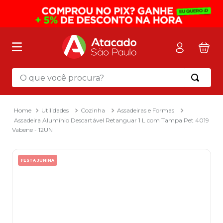
O que você procura?
Termos mais buscados
1
º
mochila
Utilidades
Cozinha
Assadeiras e Formas
Assadeira Alumínio Descartável Retanguar 1 L com Tampa Pet 4019
2
º
sacola
Vabene - 12UN
3
º
papel toalha
4
º
mala
FESTA JUNINA
5
º
pasta
6
º
papel higienico
7
º
caixa organizadora