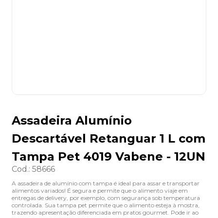
8
º
grampeador
9
º
desinfetante
10
º
marca texto
Assadeira Alumínio
Descartável Retanguar 1 L com
Tampa Pet 4019 Vabene - 12UN
Cod.
:
58666
A assadeira de alumínio com tampa é ideal para assar e transportar
alimentos variados! É segura e permite que o alimento viaje em
entregas de delivery, por exemplo, com segurança sob temperatura
controlada. Sua tampa pet permite que o alimento esteja à mostra,
trazendo apresentação diferenciada em pratos gourmet. Pode ir ao