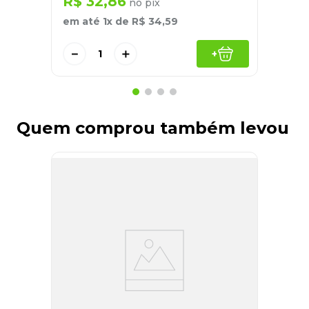
R$
32
,
86
no pix
em até
1
x de
R$
34
,
59
－
＋
+
Quem comprou também levou