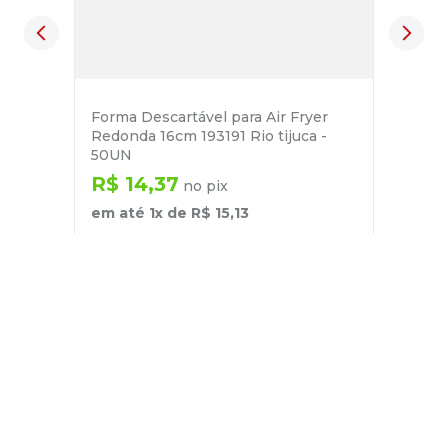
Forma Descartável para Air Fryer
Redonda 16cm 193191 Rio tijuca -
50UN
R$
14
,
37
no pix
em até
1
x de
R$
15
,
13
－
＋
+
Cadastre-se
E receba nossas novidades e ofertas