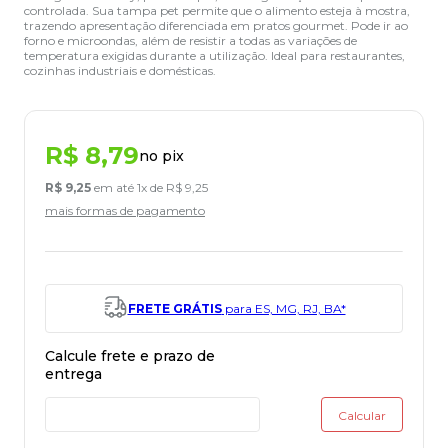
controlada. Sua tampa pet permite que o alimento esteja à mostra,
trazendo apresentação diferenciada em pratos gourmet. Pode ir ao
forno e microondas, além de resistir a todas as variações de
temperatura exigidas durante a utilização. Ideal para restaurantes,
cozinhas industriais e domésticas.
R$
8
,
79
no pix
R$
9
,
25
em até
1
x de
R$
9
,
25
mais formas de pagamento
FRETE GRÁTIS
para ES, MG, RJ, BA*