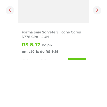
Forma para Sorvete Silicone Cores
3778 Cim - 4UN
R$
8
,
72
no pix
em até
1
x de
R$
9
,
18
－
＋
+
Cadastre-se
E receba nossas novidades e ofertas