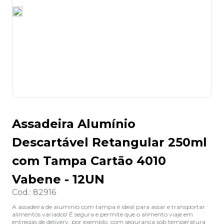
8
º
desinfetante
9
º
marca texto
10
º
cola
Assadeira Alumínio
Descartável Retangular 250ml
com Tampa Cartão 4010
Vabene - 12UN
Cod.
:
82916
A assadeira de alumínio com tampa é ideal para assar e transportar
alimentos variados! É segura e permite que o alimento viaje em
entregas de delivery, por exemplo, com segurança sob temperatura