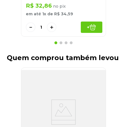
R$
32
,
86
no pix
em até
1
x de
R$
34
,
59
－
＋
+
Quem comprou também levou