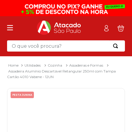
O que você procura?
Termos mais buscados
1
º
mochila
Utilidades
Cozinha
Assadeiras e Formas
Assadeira Alumínio Descartável Retangular 250ml com Tampa
2
º
sacola
Cartão 4010 Vabene - 12UN
3
º
mala
4
º
papel toalha
FESTA JUNINA
5
º
pasta
6
º
papel higienico
7
º
lapis