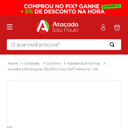
O que você procura?
Termos mais buscados
1
º
mochila
Utilidades
Cozinha
Assadeiras e Formas
Assadeira Retangular 36x27cm Inox 3627 Kehome - UN
2
º
sacola
3
º
papel toalha
4
º
pasta
5
º
mala
6
º
papel higienico
7
º
caixa organizadora