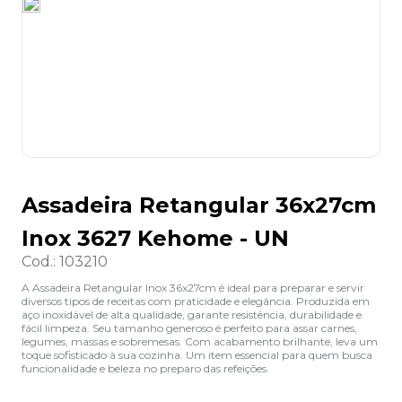
8
º
grampeador
9
º
marca texto
10
º
lapis
Assadeira Retangular 36x27cm
Inox 3627 Kehome - UN
Cod.
:
103210
A Assadeira Retangular Inox 36x27cm é ideal para preparar e servir
diversos tipos de receitas com praticidade e elegância. Produzida em
aço inoxidável de alta qualidade, garante resistência, durabilidade e
fácil limpeza. Seu tamanho generoso é perfeito para assar carnes,
legumes, massas e sobremesas. Com acabamento brilhante, leva um
toque sofisticado à sua cozinha. Um item essencial para quem busca
funcionalidade e beleza no preparo das refeições.