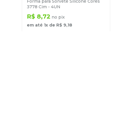
Forma para Sorvete Silicone Cores
3778 Cim - 4UN
R$
8
,
72
no pix
em até
1
x de
R$
9
,
18
－
＋
+
Cadastre-se
E receba nossas novidades e ofertas