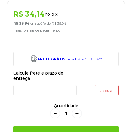
R$
34
,
14
no pix
R$
35
,
94
em até
1
x de
R$
35
,
94
mais formas de pagamento
FRETE GRÁTIS
para ES, MG, RJ, BA*
Quantidade
－
＋