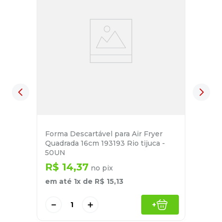
Forma Descartável para Air Fryer
Quadrada 16cm 193193 Rio tijuca -
50UN
R$
14
,
37
no pix
em até
1
x de
R$
15
,
13
－
＋
+