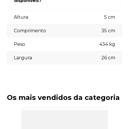
disponíveis?
está à disposição para auxiliá-lo.
Aceitamos diversas formas de pagamento, incluindo pix
(5% off) cartões de crédito, boleto bancário. Você pode
Altura
5
cm
escolher a opção que melhor se adapte às suas
necessidades no momento do checkout.
Comprimento
35
cm
Peso
434
kg
Largura
26
cm
Os mais vendidos da categoria