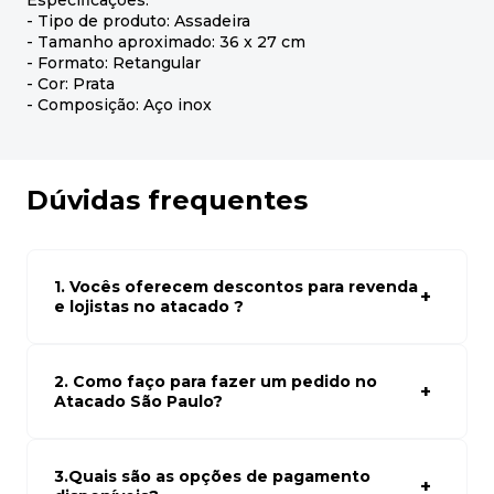
Especificações:
- Tipo de produto: Assadeira
- Tamanho aproximado: 36 x 27 cm
- Formato: Retangular
- Cor: Prata
- Composição: Aço inox
Dúvidas frequentes
1. Vocês oferecem descontos para revenda
e lojistas no atacado ?
Sim, temos preços especiais para compras no atacado.
Para ter acessos aos preços faça seus cadastro em
atacado empresas e compre com os melhores preços
2. Como faço para fazer um pedido no
para seu modelo de negócio
Atacado São Paulo?
Para fazer um pedido conosco, basta navegar em nosso
site, selecionar os produtos desejados e adicionar ao
carrinho. Em seguida, siga as instruções para finalizar a
3.Quais são as opções de pagamento
compra. Se precisar de ajuda, nossa equipe de suporte