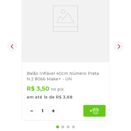
Balão Inflável 40cm Número Prata
N.2 8066 Make+ - UN
R$
3
,
50
no pix
em até
1
x de
R$
3
,
68
－
＋
+