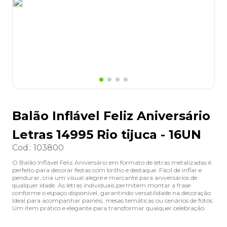
8
º
desinfetante
9
º
marca texto
10
º
cola
Balão Inflável Feliz Aniversário
Letras 14995 Rio tijuca - 16UN
Cod.
:
103800
O Balão Inflável Feliz Aniversário em formato de letras metalizadas é
perfeito para decorar festas com brilho e destaque. Fácil de inflar e
pendurar, cria um visual alegre e marcante para aniversários de
qualquer idade. As letras individuais permitem montar a frase
conforme o espaço disponível, garantindo versatilidade na decoração.
Ideal para acompanhar painéis, mesas temáticas ou cenários de fotos.
Um item prático e elegante para transformar qualquer celebração.