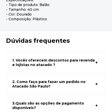
Especificações:
- Tipo de produto: Balão
- Tamanho: 40 cm
- Cor: Dourado
- Composição: Plástico
Dúvidas frequentes
1. Vocês oferecem descontos para revenda
e lojistas no atacado ?
Sim, temos preços especiais para compras no atacado.
Para ter acessos aos preços faça seus cadastro em
atacado empresas e compre com os melhores preços
2. Como faço para fazer um pedido no
para seu modelo de negócio
Atacado São Paulo?
Para fazer um pedido conosco, basta navegar em nosso
site, selecionar os produtos desejados e adicionar ao
carrinho. Em seguida, siga as instruções para finalizar a
3.Quais são as opções de pagamento
compra. Se precisar de ajuda, nossa equipe de suporte
disponíveis?
está à disposição para auxiliá-lo.