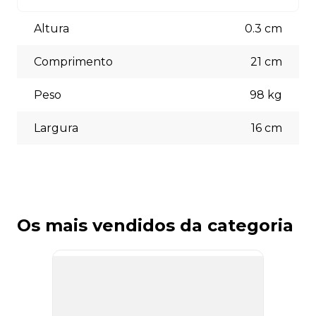
Aceitamos diversas formas de pagamento, incluindo pix
(5% off) cartões de crédito, boleto bancário. Você pode
Altura
0.3
cm
escolher a opção que melhor se adapte às suas
necessidades no momento do checkout.
Comprimento
21
cm
Peso
98
kg
Largura
16
cm
Os mais vendidos da categoria