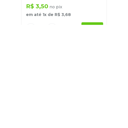
R$
3
,
50
no pix
em até
1
x de
R$
3
,
68
－
＋
+
Cadastre-se
E receba nossas novidades e ofertas
Pessoa Física
Cadastrar