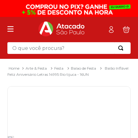
O que você procura?
Termos mais buscados
1
º
mochila
Arte & Festa
Festa
Balao de Festa
Balão Inflável
Feliz Aniversário Letras 14995 Rio tijuca - 16UN
2
º
sacola
3
º
mala
4
º
papel toalha
5
º
pasta
6
º
papel higienico
7
º
lapis