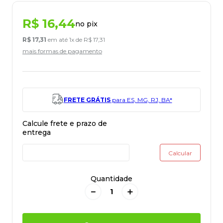
R$
16
,
44
no pix
R$
17
,
31
em até
1
x de
R$
17
,
31
mais formas de pagamento
FRETE GRÁTIS
para ES, MG, RJ, BA*
Quantidade
－
＋