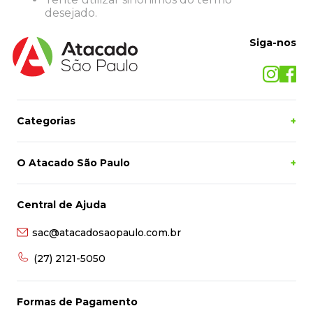
8
º
desinfetante
desejado.
9
º
marca texto
Siga-nos
10
º
cola
Categorias
+
O Atacado São Paulo
+
Central de Ajuda
sac@atacadosaopaulo.com.br
(27) 2121-5050
Formas de Pagamento