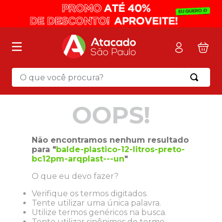
O que você procura?
Termos mais buscados
OOPS!
1
º
mochila
2
º
sacola
Não encontramos nenhum resultado
3
º
mala
para "
balde-plastico-12-litros-preto-
bc12pm-arqplast---un
"
4
º
papel toalha
O que eu devo fazer?
5
º
pasta
Verifique os termos digitados.
6
º
papel higienico
Tente utilizar uma única palavra.
7
º
lapis
Utilize termos genéricos na busca.
Tente utilizar sinônimos do termo