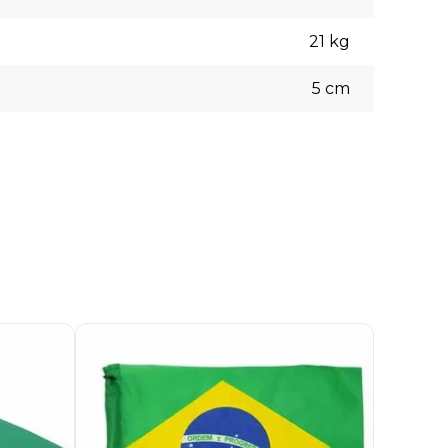
21
kg
5
cm