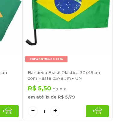
COPA DO MUNDO 2026
0cm
Bandeira Brasil Plástica 30x49cm
com Haste 0578 Jm - UN
R$
5
,
50
no pix
em até
1
x de
R$
5
,
79
－
＋
+
+