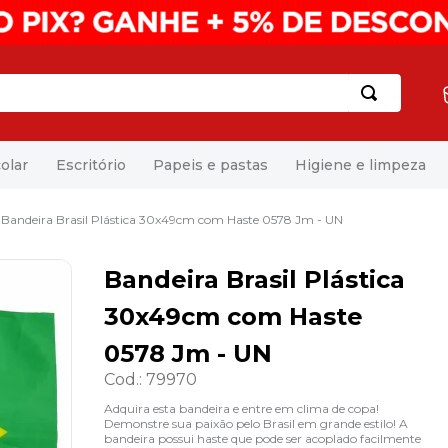
olar
Escritório
Papeis e pastas
Higiene e limpeza
Bandeira Brasil Plástica 30x49cm com Haste 0578 Jm - UN
Bandeira Brasil Plástica
30x49cm com Haste
0578 Jm - UN
Cod.
:
79970
Adquira esta bandeira e entre em clima de copa!
Demonstre sua paixão pelo Brasil em grande estilo! A
bandeira possui haste que pode ser acoplado facilmente