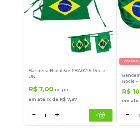
COPA DO 
Bandeira Brasil 5m FBA0215 Rocie -
Bandeir
UN
Rocie -
R$
7
,
00
no pix
R$
10
em até
1
x de
R$
7
,
37
em até
－
＋
－
+