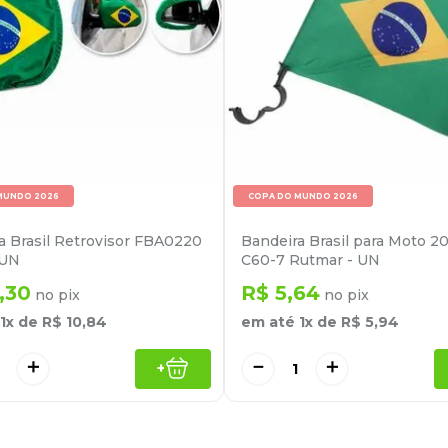
MUNDO 2026
COPA DO MUNDO 2026
a Brasil Retrovisor FBA0220
Bandeira Brasil para Moto 2
 UN
C60-7 Rutmar - UN
,
30
R$
5
,
64
no pix
no pix
1
x de
R$
10
,
84
em até
1
x de
R$
5
,
94
＋
－
＋
+