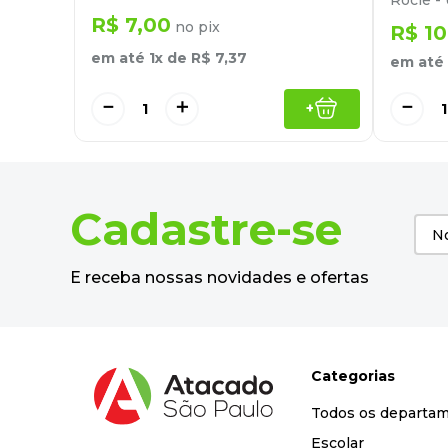
R$
7
,
00
no pix
R$
10
em até
1
x de
R$
7
,
37
em até
－
＋
－
+
Cadastre-se
E receba nossas novidades e ofertas
Categorias
Todos os departa
Escolar