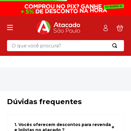
O que você procura?
Termos mais buscados
1
º
mochila
2
º
sacola
3
º
mala
4
º
papel toalha
Dúvidas frequentes
5
º
pasta
6
º
papel higienico
1. Vocês oferecem descontos para revenda
7
º
desinfetante
e lojistas no atacado ?