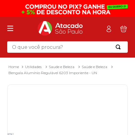
O que você procura?
Termos mais buscados
1
º
mochila
Utilidades
Saude e Beleza
Saúde e Beleza
Bengala Alumínio Regulável 6203 Imporiente - UN
2
º
sacola
3
º
mala
4
º
papel toalha
5
º
pasta
6
º
papel higienico
7
º
lapis