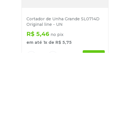
Cortador de Unha Grande SL0714D
Original line - UN
R$
5
,
46
no pix
em até
1
x de
R$
5
,
75
－
＋
+
Cadastre-se
E receba nossas novidades e ofertas