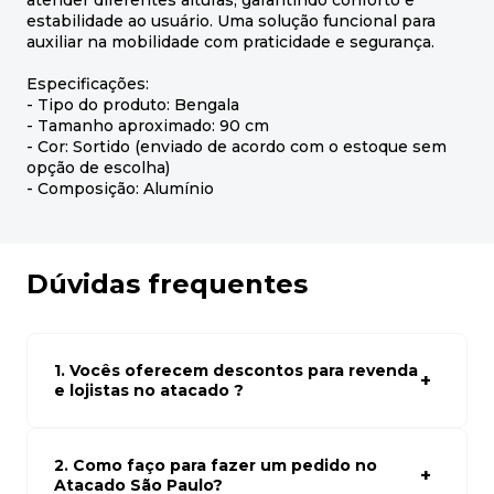
atender diferentes alturas, garantindo conforto e
estabilidade ao usuário. Uma solução funcional para
auxiliar na mobilidade com praticidade e segurança.
Especificações:
- Tipo do produto: Bengala
- Tamanho aproximado: 90 cm
- Cor: Sortido (enviado de acordo com o estoque sem
opção de escolha)
- Composição: Alumínio
Dúvidas frequentes
1. Vocês oferecem descontos para revenda
e lojistas no atacado ?
Sim, temos preços especiais para compras no atacado.
Para ter acessos aos preços faça seus cadastro em
atacado empresas e compre com os melhores preços
2. Como faço para fazer um pedido no
para seu modelo de negócio
Atacado São Paulo?