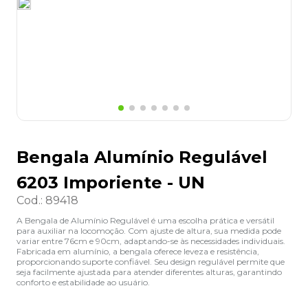
8
º
desinfetante
9
º
marca texto
10
º
cola
Bengala Alumínio Regulável
6203 Imporiente - UN
Cod.
:
89418
A Bengala de Alumínio Regulável é uma escolha prática e versátil
para auxiliar na locomoção. Com ajuste de altura, sua medida pode
variar entre 76cm e 90cm, adaptando-se às necessidades individuais.
Fabricada em alumínio, a bengala oferece leveza e resistência,
proporcionando suporte confiável. Seu design regulável permite que
seja facilmente ajustada para atender diferentes alturas, garantindo
conforto e estabilidade ao usuário.