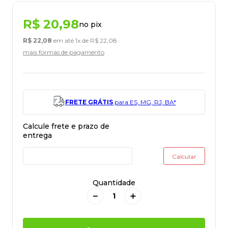
R$
20
,
98
no pix
R$
22
,
08
em até
1
x de
R$
22
,
08
mais formas de pagamento
FRETE GRÁTIS
para ES, MG, RJ, BA*
Quantidade
－
＋