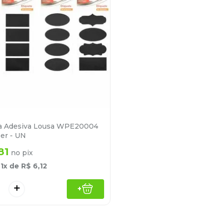
ta Adesiva Lousa WPE20004
er - UN
81
no pix
é
1
x de
R$
6
,
12
＋
+