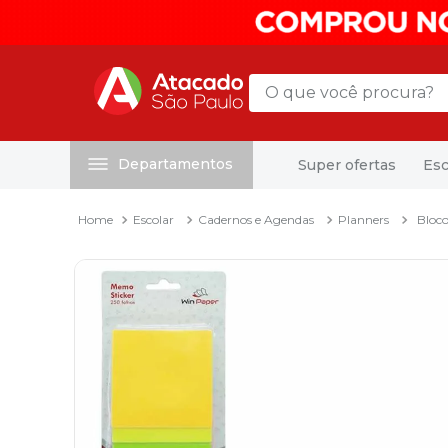
O que você procura?
Departamentos
Super ofertas
Esc
Termos mais buscados
1
º
mochila
Escolar
Cadernos e Agendas
Planners
Bloco
2
º
sacola
3
º
mala
4
º
papel toalha
5
º
pasta
6
º
papel higienico
7
º
desinfetante
8
º
lapis