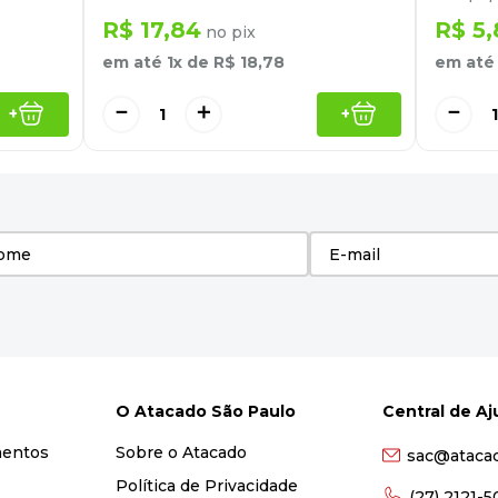
R$
17
,
84
R$
5
,
no pix
em até
1
x de
R$
18
,
78
em at
－
＋
－
+
+
O Atacado São Paulo
Central de A
mentos
Sobre o Atacado
sac@ataca
Política de Privacidade
(27) 2121-