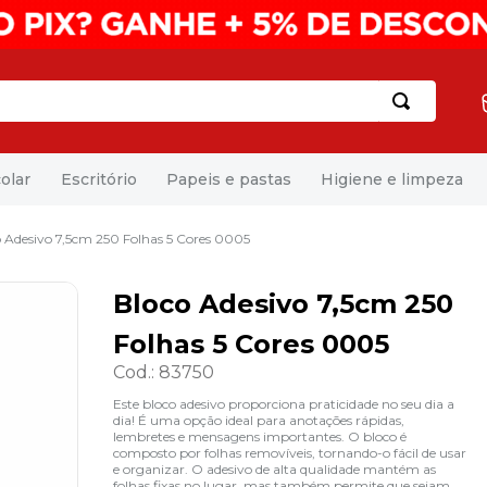
olar
Escritório
Papeis e pastas
Higiene e limpeza
 Adesivo 7,5cm 250 Folhas 5 Cores 0005
Bloco Adesivo 7,5cm 250
Folhas 5 Cores 0005
Cod.
:
83750
Este bloco adesivo proporciona praticidade no seu dia a
dia! É uma opção ideal para anotações rápidas,
lembretes e mensagens importantes. O bloco é
composto por folhas removíveis, tornando-o fácil de usar
e organizar. O adesivo de alta qualidade mantém as
folhas fixas no lugar, mas também permite que sejam