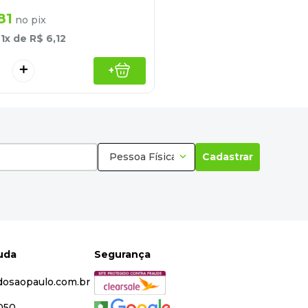
81
no pix
é
1
x de
R$
6
,
12
＋
+
Pessoa Física
Cadastrar
juda
Segurança
dosaopaulo.com.br
5050