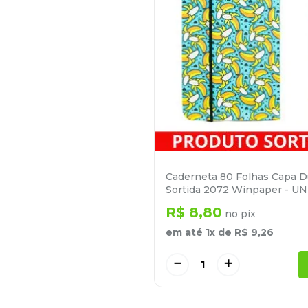
Caderneta 80 Folhas Capa D
Sortida 2072 Winpaper - UN
R$
8
,
80
no pix
em até
1
x de
R$
9
,
26
－
＋