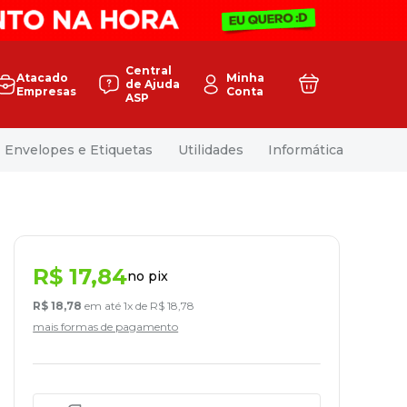
Central
Atacado
Minha
de Ajuda
Empresas
Conta
ASP
Envelopes e Etiquetas
Utilidades
Informática
R$
17
,
84
no pix
R$
18
,
78
em até
1
x de
R$
18
,
78
mais formas de pagamento