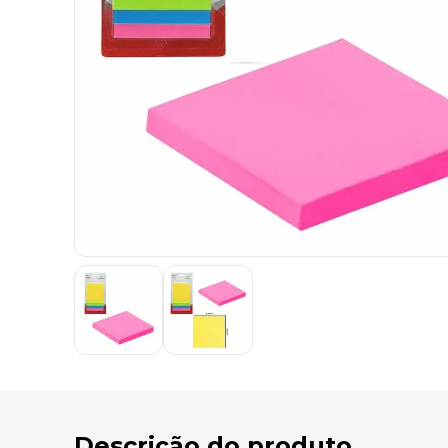
9
º
marca texto
10
º
caixa organizadora
Descrição do produto