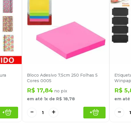
ura
Bloco Adesivo 7,5cm 250 Folhas 5
Etique
Cores 0005
Winpap
R$
17
,
84
R$
5
,
no pix
em até
1
x de
R$
18
,
78
em at
－
＋
－
+
+