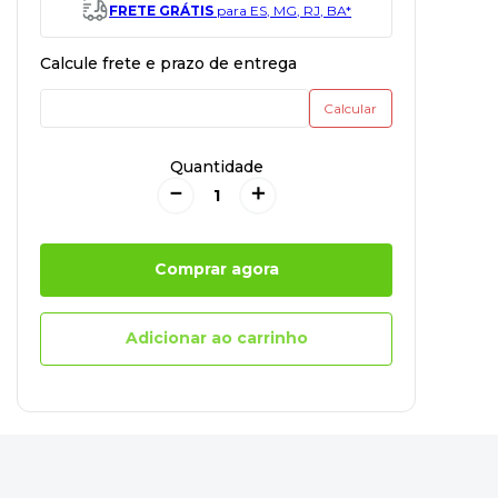
FRETE GRÁTIS
para ES, MG, RJ, BA*
Quantidade
－
＋
Comprar agora
Adicionar ao carrinho