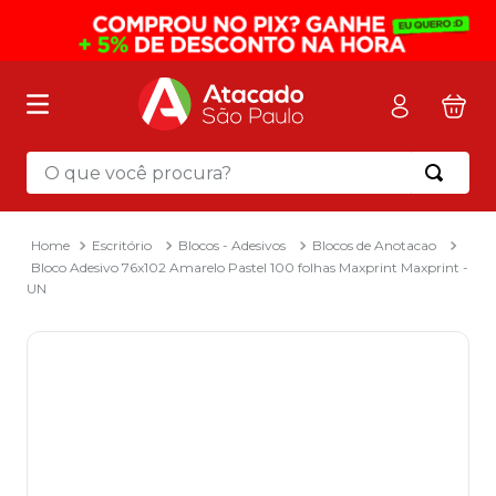
O que você procura?
Termos mais buscados
1
º
mochila
Escritório
Blocos - Adesivos
Blocos de Anotacao
Bloco Adesivo 76x102 Amarelo Pastel 100 folhas Maxprint Maxprint -
2
º
sacola
UN
3
º
mala
4
º
papel toalha
5
º
pasta
6
º
papel higienico
7
º
desinfetante