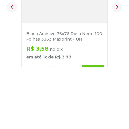
Bloco Adesivo 76x76 Rosa Neon 100
Folhas 3363 Maxprint - UN
R$
3
,
58
no pix
em até
1
x de
R$
3
,
77
－
＋
+
Cadastre-se
E receba nossas novidades e ofertas