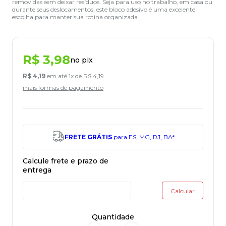
removidas sem deixar resíduos. Seja para uso no trabalho, em casa ou
durante seus deslocamentos, este bloco adesivo é uma excelente
escolha para manter sua rotina organizada.
R$
3
,
98
no pix
R$
4
,
19
em até
1
x de
R$
4
,
19
mais formas de pagamento
FRETE GRÁTIS
para ES, MG, RJ, BA*
Quantidade