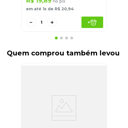
R$
19
,
89
no pix
em até
1
x de
R$
20
,
94
－
＋
+
Quem comprou também levou