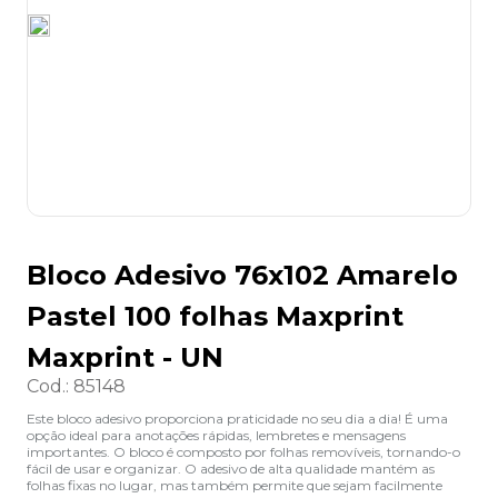
8
º
lapis
9
º
marca texto
10
º
caixa organizadora
Bloco Adesivo 76x102 Amarelo
Pastel 100 folhas Maxprint
Maxprint - UN
Cod.
:
85148
Este bloco adesivo proporciona praticidade no seu dia a dia! É uma
opção ideal para anotações rápidas, lembretes e mensagens
importantes. O bloco é composto por folhas removíveis, tornando-o
fácil de usar e organizar. O adesivo de alta qualidade mantém as
folhas fixas no lugar, mas também permite que sejam facilmente