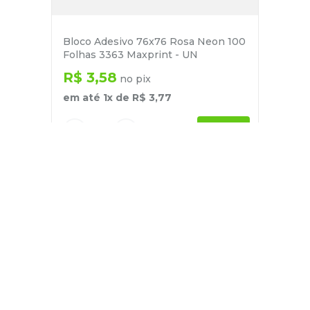
Bloco Adesivo 76x76 Rosa Neon 100
Folhas 3363 Maxprint - UN
R$
3
,
58
no pix
em até
1
x de
R$
3
,
77
－
＋
+
Cadastre-se
E receba nossas novidades e ofertas