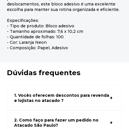
deslocamentos, este bloco adesivo é uma excelente
escolha para manter sua rotina organizada e eficiente.
Especificações:
- Tipo de produto: Bloco adesivo
- Tamanho aproximado: 7,6 x 10,2 cm
- Quantidade de folhas: 100
- Cor: Laranja Neon
- Composição: Papel, Adesivo
Dúvidas frequentes
1. Vocês oferecem descontos para revenda
e lojistas no atacado ?
Sim, temos preços especiais para compras no atacado.
Para ter acessos aos preços faça seus cadastro em
atacado empresas e compre com os melhores preços
2. Como faço para fazer um pedido no
para seu modelo de negócio
Atacado São Paulo?