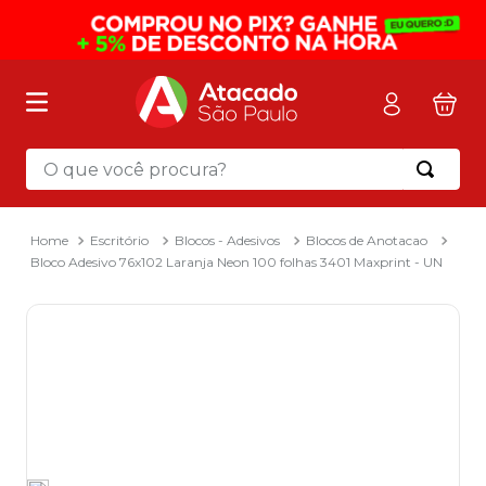
O que você procura?
Termos mais buscados
1
º
mochila
Escritório
Blocos - Adesivos
Blocos de Anotacao
Bloco Adesivo 76x102 Laranja Neon 100 folhas 3401 Maxprint - UN
2
º
sacola
3
º
papel toalha
4
º
mala
5
º
pasta
6
º
papel higienico
7
º
caixa organizadora