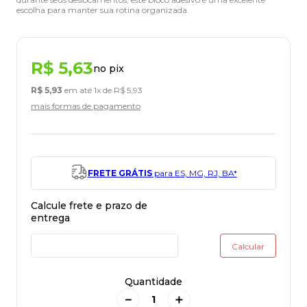
escolha para manter sua rotina organizada.
R$
5
,
63
no pix
R$
5
,
93
em até
1
x de
R$
5
,
93
mais formas de pagamento
FRETE GRÁTIS
para ES, MG, RJ, BA*
Quantidade
－
＋