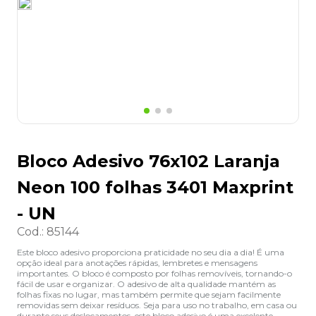
8
º
grampeador
9
º
desinfetante
10
º
marca texto
Bloco Adesivo 76x102 Laranja
Neon 100 folhas 3401 Maxprint
- UN
Cod.
:
85144
Este bloco adesivo proporciona praticidade no seu dia a dia! É uma
opção ideal para anotações rápidas, lembretes e mensagens
importantes. O bloco é composto por folhas removíveis, tornando-o
fácil de usar e organizar. O adesivo de alta qualidade mantém as
folhas fixas no lugar, mas também permite que sejam facilmente
removidas sem deixar resíduos. Seja para uso no trabalho, em casa ou
durante seus deslocamentos, este bloco adesivo é uma excelente